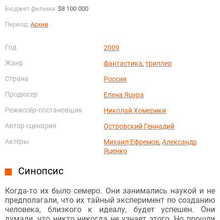
Бюджет фильма:
$8 100 000
Период:
Архив
Год
2009
Жанр
фантастика
,
триллер
Страна
Россия
Продюсер
Елена Яцура
Режиссёр-постановщик
Николай Хомерики
Автор сценария
Островский Геннадий
Актёры
Михаил Ефремов
,
Александр
Яценко
Синопсис
Когда-то их было семеро. Они занимались наукой и не
предполагали, что их тайный эксперимент по созданию
человека, близкого к идеалу, будет успешен. Они
думали, что никто никогда не узнает этого. Но прошли