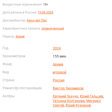
Возрастные ограничения:
18+
Дата релиза в России:
19.06.2025
Дистрибьютор:
Кино.Арт.Про
Характеристика проката:
ограниченный
Период:
Архив
Год
2024
Хронометраж
155 мин.
Жанр
драма
Вид
игровой
Страна
Россия
Режиссёр-постановщик
Виктор Тихомиров
Актёры
Евгений Ткачук
,
Юрий Гальцев
,
Татьяна Колганова
,
Мигицко
Сергей
,
Юрий Кузнецов