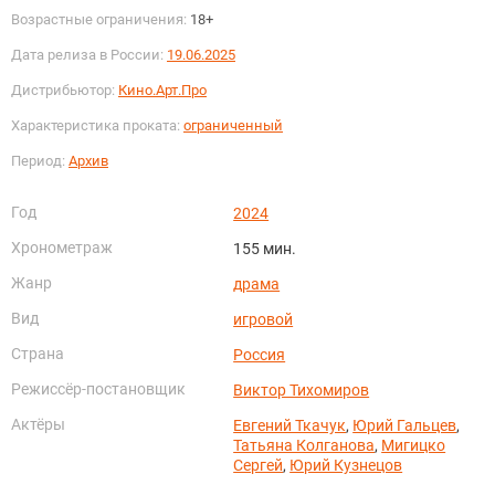
Возрастные ограничения:
18+
Дата релиза в России:
19.06.2025
Дистрибьютор:
Кино.Арт.Про
Характеристика проката:
ограниченный
Период:
Архив
Год
2024
Хронометраж
155 мин.
Жанр
драма
Вид
игровой
Страна
Россия
Режиссёр-постановщик
Виктор Тихомиров
Актёры
Евгений Ткачук
,
Юрий Гальцев
,
Татьяна Колганова
,
Мигицко
Сергей
,
Юрий Кузнецов