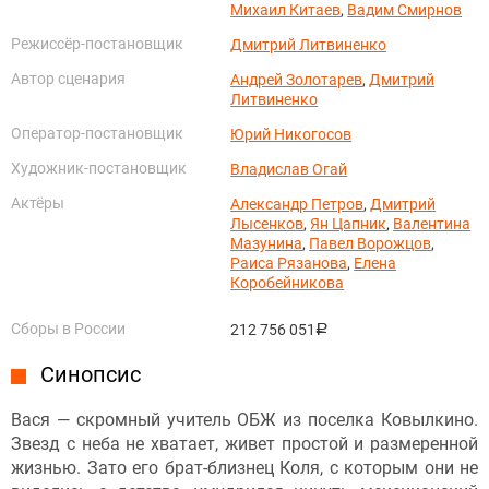
Михаил Китаев
,
Вадим Смирнов
Режиссёр-постановщик
Дмитрий Литвиненко
Автор сценария
Андрей Золотарев
,
Дмитрий
Литвиненко
Оператор-постановщик
Юрий Никогосов
Художник-постановщик
Владислав Огай
Актёры
Александр Петров
,
Дмитрий
Лысенков
,
Ян Цапник
,
Валентина
Мазунина
,
Павел Ворожцов
,
Раиса Рязанова
,
Елена
Коробейникова
Сборы в России
212 756 051
руб.
Синопсис
Вася — скромный учитель ОБЖ из поселка Ковылкино.
Звезд с неба не хватает, живет простой и размеренной
жизнью. Зато его брат-близнец Коля, с которым они не