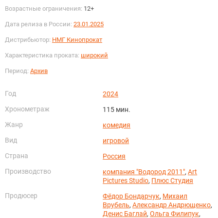
Возрастные ограничения:
12+
Дата релиза в России:
23.01.2025
Дистрибьютор:
НМГ Кинопрокат
Характеристика проката:
широкий
Период:
Архив
Год
2024
Хронометраж
115 мин.
Жанр
комедия
Вид
игровой
Страна
Россия
Производство
компания "Водород 2011"
,
Art
Pictures Studio
,
Плюс Студия
Продюсер
Фёдор Бондарчук
,
Михаил
Врубель
,
Александр Андрющенко
,
Денис Баглай
,
Ольга Филипук
,