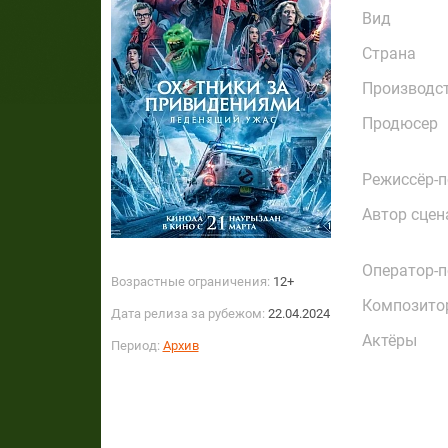
Вид
Страна
Производс
Продюсер
Режиссёр-
Автор сцен
Оператор-
Возрастные ограничения:
12+
Композито
Дата релиза за рубежом:
22.04.2024
Актёры
Период:
Архив