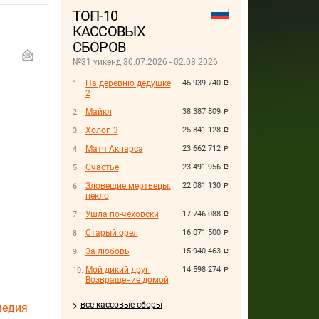
ТОП-10
КАССОВЫХ
СБОРОВ
№31 уикенд 30.07.2026 - 02.08.2026
На деревню дедушке
45 939 740
руб.
2
Майкл
38 387 809
руб.
Холоп 3
25 841 128
руб.
Матч Акпарса
23 662 712
руб.
Счастье
23 491 956
руб.
Зловещие мертвецы:
22 081 130
руб.
пекло
Ушла по-чеховски
17 746 088
руб.
Старый орел
16 071 500
руб.
За любовь
15 940 463
руб.
Мой дикий друг.
14 598 274
руб.
Возвращение домой
все кассовые сборы
медия