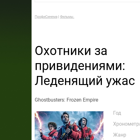
ПрофиСинема
Фильмы.
Охотники за
привидениями:
Леденящий ужас
Ghostbusters: Frozen Empire
Год
Хронометр
Жанр