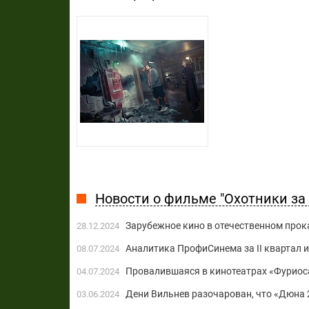
Новости о фильме "Охотники за
Зарубежное кино в отечественном прока
28.12.2024
Аналитика ПрофиСинема за II квартал 
08.07.2024
Провалившаяся в кинотеатрах «Фуриоса
04.07.2024
Дени Вильнев разочарован, что «Дюна
03.06.2024