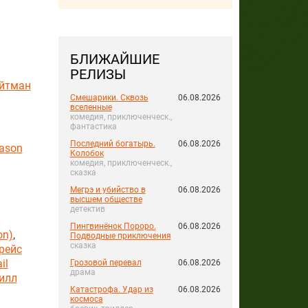
БЛИЖАЙШИЕ
РЕЛИЗЫ
йтман
Смешарики. Сквозь
06.08.2026
вселенные
комедия, приключенческ.,
фантастика
Последний богатырь.
06.08.2026
ason
Колобок
комедия, приключенческ.,
сказка
Мегрэ и убийство в
06.08.2026
высшем обществе
детектив
Пингвинёнок Пороро.
06.08.2026
on)
,
Подводные приключения
сказка
рейс
il
Грозовой перевал
06.08.2026
драма
илл
Катастрофа. Удар из
06.08.2026
космоса