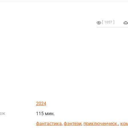
1057
2024
аж
115 мин.
фантастика
,
фэнтези
,
приключенческ.
,
ко