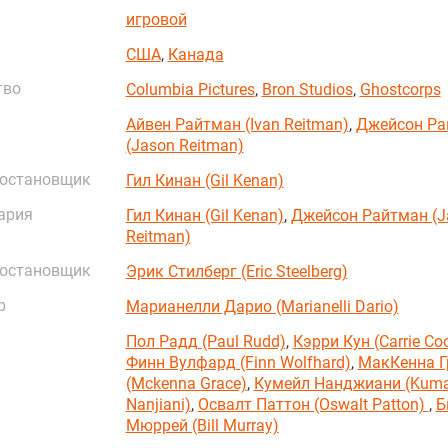
игровой
США
,
Канада
тво
Columbia Pictures
,
Bron Studios
,
Ghostcorps
Айвен Райтман (Ivan Reitman)
,
Джейсон Ра
(Jason Reitman)
постановщик
Гил Кинан (Gil Kenan)
ария
Гил Кинан (Gil Kenan)
,
Джейсон Райтман (J
Reitman)
постановщик
Эрик Стилберг (Eric Steelberg)
р
Марианелли Дарио (Marianelli Dario)
Пол Радд (Paul Rudd)
,
Кэрри Кун (Carrie Co
Финн Вулфард (Finn Wolfhard)
,
МакКенна Г
(Mckenna Grace)
,
Кумейл Нанджиани (Kuma
Nanjiani)
,
Освалт Паттон (Oswalt Patton)
,
Б
Мюррей (Bill Murray)