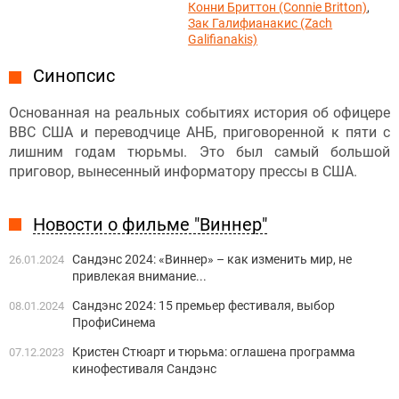
Конни Бриттон (Connie Britton)
,
Зак Галифианакис (Zach
Galifianakis)
Синопсис
Основанная на реальных событиях история об офицере
BBC США и переводчице АНБ, приговоренной к пяти с
лишним годам тюрьмы. Это был самый большой
приговор, вынесенный информатору прессы в США.
Новости о фильме "Виннер"
Сандэнс 2024: «Виннер» – как изменить мир, не
26.01.2024
привлекая внимание...
Сандэнс 2024: 15 премьер фестиваля, выбор
08.01.2024
ПрофиСинема
Кристен Стюарт и тюрьма: оглашена программа
07.12.2023
кинофестиваля Сандэнс