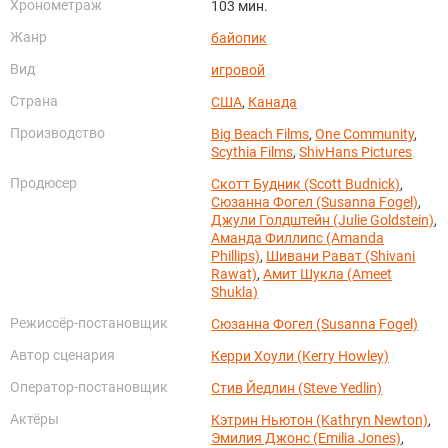
Хронометраж
103 мин.
Жанр
байопик
Вид
игровой
Страна
США
,
Канада
Производство
Big Beach Films
,
One Community
,
Scythia Films
,
ShivHans Pictures
Продюсер
Скотт Будник (Scott Budnick)
,
Сюзанна Фогел (Susanna Fogel)
,
Джули Голдштейн (Julie Goldstein)
,
Аманда Филлипс (Amanda
Phillips)
,
Шивани Рават (Shivani
Rawat)
,
Амит Шукла (Ameet
Shukla)
Режиссёр-постановщик
Сюзанна Фогел (Susanna Fogel)
Автор сценария
Керри Хоули (Kerry Howley)
Оператор-постановщик
Стив Йедлин (Steve Yedlin)
Актёры
Кэтрин Ньютон (Kathryn Newton)
,
Эмилия Джонс (Emilia Jones)
,