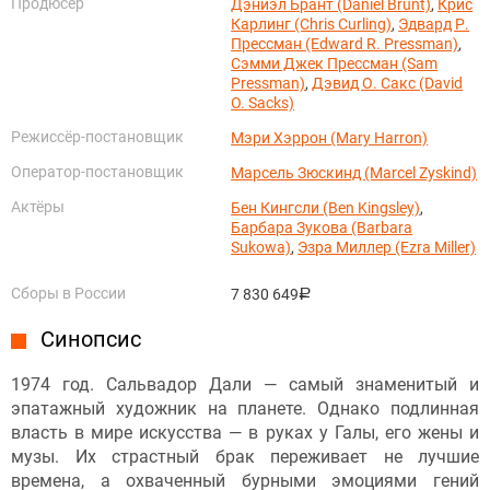
Продюсер
Дэниэл Брант (Daniel Brunt)
,
Крис
Карлинг (Chris Curling)
,
Эдвард Р.
Прессман (Edward R. Pressman)
,
Сэмми Джек Прессман (Sam
Pressman)
,
Дэвид О. Сакс (David
O. Sacks)
Режиссёр-постановщик
Мэри Хэррон (Mary Harron)
Оператор-постановщик
Марсель Зюскинд (Marcel Zyskind)
Актёры
Бен Кингсли (Ben Kingsley)
,
Барбара Зукова (Barbara
Sukowa)
,
Эзра Миллер (Ezra Miller)
Сборы в России
7 830 649
руб.
Синопсис
1974 год. Сальвадор Дали — самый знаменитый и
эпатажный художник на планете. Однако подлинная
власть в мире искусства — в руках у Галы, его жены и
музы. Их страстный брак переживает не лучшие
времена, а охваченный бурными эмоциями гений