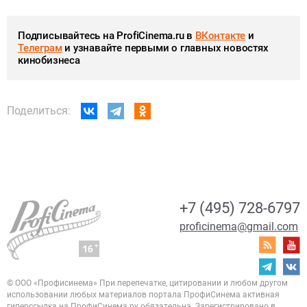
Подписывайтесь на ProfiCinema.ru в
ВКонтакте
и
Телеграм
и узнавайте первыми о главных новостях
кинобизнеса
Поделиться:
+7 (495) 728-6797
proficinema@gmail.com
© ООО «Профисинема»
При перепечатке, цитировании и любом другом
использовании любых материалов портала
ПрофиСинема активная
гиперссылка на ПрофиСинема.ру обязательна.
Зарегистрировано в