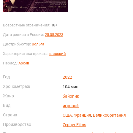
Возрастные ограничения:
18+
Дата релиза в России:
25.05.2023
Дистрибьютор:
Вольга
Характеристика проката:
широкий
Период:
Архив
Год
2022
Хронометраж
104 мин.
Жанр
байопик
Вид
игровой
Страна
США
,
Франция
,
Великобритания
Производство
Zephyr Films