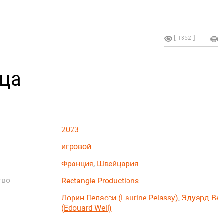
1352
ца
2023
игровой
Франция
,
Швейцария
тво
Rectangle Productions
Лорин Пеласси (Laurine Pelassy)
,
Эдуард В
(Edouard Weil)