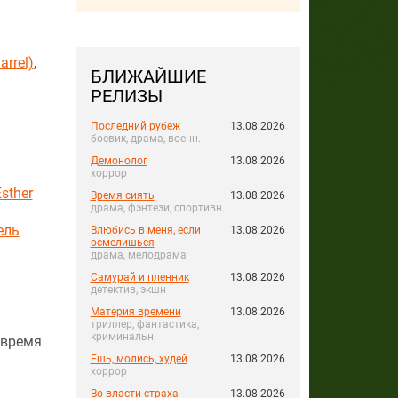
rrel)
,
БЛИЖАЙШИЕ
РЕЛИЗЫ
Последний рубеж
13.08.2026
боевик, драма, военн.
Демонолог
13.08.2026
хоррор
sther
Время сиять
13.08.2026
драма, фэнтези, спортивн.
ель
Влюбись в меня, если
13.08.2026
осмелишься
драма, мелодрама
Самурай и пленник
13.08.2026
детектив, экшн
Материя времени
13.08.2026
триллер, фантастика,
криминальн.
 время
Ешь, молись, худей
13.08.2026
хоррор
Во власти страха
13.08.2026