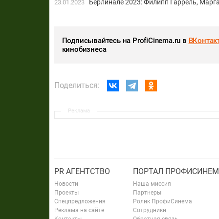
Берлинале 2023: Филипп Гаррель, Марга
23.01.2023
Подписывайтесь на ProfiCinema.ru в
ВКонтак
кинобизнеса
Поделиться:
Реклама
PR АГЕНТСТВО
ПОРТАЛ ПРОФИСИНЕМ
Новости
Наша миссия
Проекты
Партнеры
Спецпредложения
Ролик ПрофиСинема
Реклама на сайте
Сотрудники