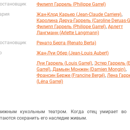
постановщик
Филипп Гаррель (Philippe Garrel)
ария
Жан-Клод Карьер (Jean-Claude Carriere)
,
Каролина Деруа-Гаррель (Caroline Deruas-Ga
Филипп Гаррель (Philippe Garrel)
,
Арлетт
Лангманн (Arlette Langmann)
постановщик
Ренато Берта (Renato Berta)
р
Жан-Луи Обер (Jean-Louis Aubert)
Луи Гаррель (Louis Garrel)
,
Эстер Гаррель (E
Garrel)
,
Дамьен Монжен (Damien Mongin)
,
Франсин Берже (Francine Bergé)
,
Лена Гарр
(Léna Garrel)
движным кукольным театром. Когда отец умирает во
таются сохранить его наследие живым.