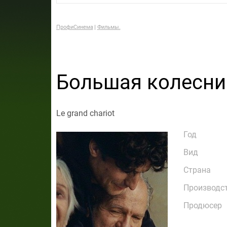
ПрофиСинема
Фильмы.
Большая колесни
Le grand chariot
Год
Вид
Страна
Производс
Продюсер