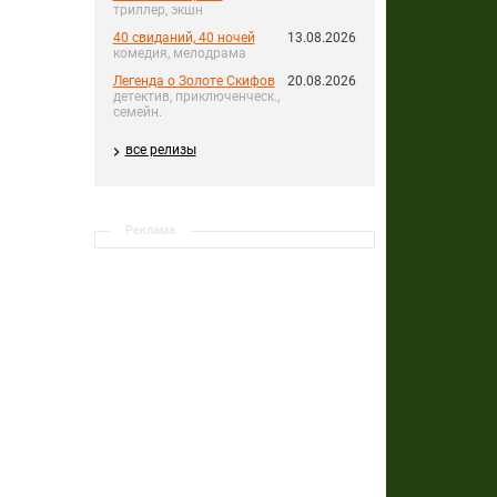
триллер, экшн
40 свиданий, 40 ночей
13.08.2026
комедия, мелодрама
Легенда о Золоте Скифов
20.08.2026
детектив, приключенческ.,
семейн.
все релизы
Реклама