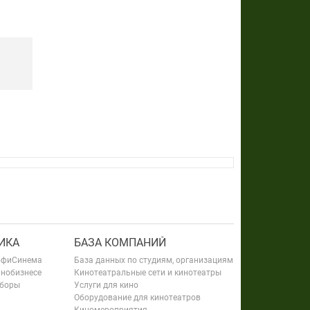
ИКА
БАЗА КОМПАНИЙ
офиСинема
База данных по студиям, организациям
инобизнесе
Кинотеатральные сети и кинотеатры
сборы
Услуги для кино
Оборудование для кинотеатров