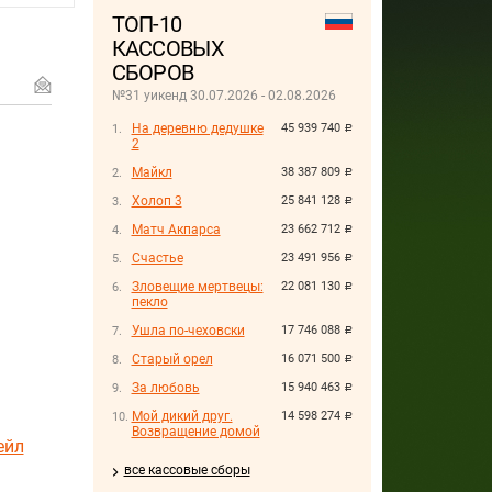
ТОП-10
КАССОВЫХ
СБОРОВ
№31 уикенд 30.07.2026 - 02.08.2026
На деревню дедушке
45 939 740
руб.
2
Майкл
38 387 809
руб.
Холоп 3
25 841 128
руб.
Матч Акпарса
23 662 712
руб.
Счастье
23 491 956
руб.
Зловещие мертвецы:
22 081 130
руб.
пекло
Ушла по-чеховски
17 746 088
руб.
Старый орел
16 071 500
руб.
За любовь
15 940 463
руб.
Мой дикий друг.
14 598 274
руб.
Возвращение домой
ейл
все кассовые сборы