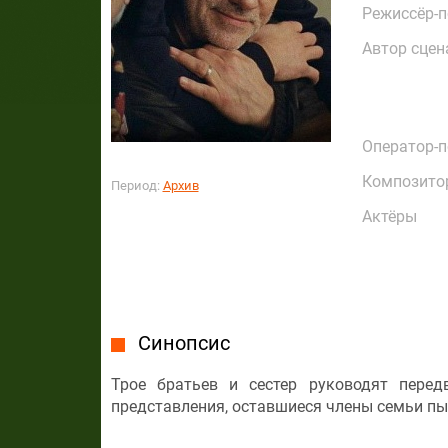
Режиссёр-
Автор сцен
Оператор-
Композито
Период:
Архив
Актёры
Синопсис
Трое братьев и сестер руководят пере
представления, оставшиеся члены семьи пы