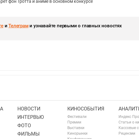
рет фон Тротта и аниме в основном конкурсе
те
и
Телеграм
и узнавайте первыми о главных новостях
А
НОВОСТИ
КИНОСОБЫТИЯ
АНАЛИТ
ИНТЕРВЬЮ
Фестивали
Индекс Пр
Премии
Статьи о к
ФОТО
Выставки
Кассовые 
ФИЛЬМЫ
Кинорынки
Рецензии