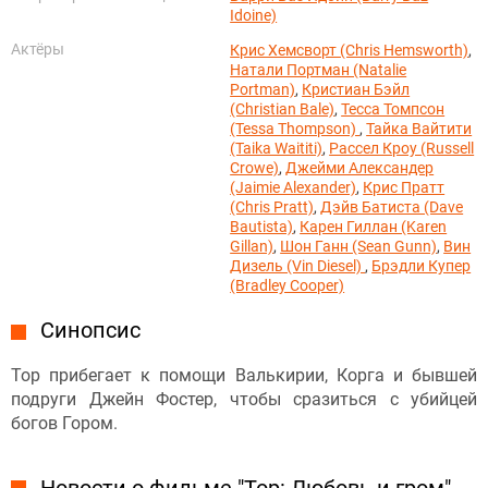
Idoine)
Актёры
Крис Хемсворт (Chris Hemsworth)
,
Натали Портман (Natalie
Portman)
,
Кристиан Бэйл
(Christian Bale)
,
Тесса Томпсон
(Tessa Thompson)
,
Тайка Вайтити
(Taika Waititi)
,
Рассел Кроу (Russell
Crowe)
,
Джейми Александер
(Jaimie Alexander)
,
Крис Пратт
(Chris Pratt)
,
Дэйв Батиста (Dave
Bautista)
,
Карен Гиллан (Karen
Gillan)
,
Шон Ганн (Sean Gunn)
,
Вин
Дизель (Vin Diesel)
,
Брэдли Купер
(Bradley Cooper)
Синопсис
Тор прибегает к помощи Валькирии, Корга и бывшей
подруги Джейн Фостер, чтобы сразиться с убийцей
богов Гором.
Новости о фильме "Тор: Любовь и гром"