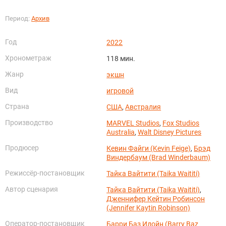
Период:
Архив
Год
2022
Хронометраж
118 мин.
Жанр
экшн
Вид
игровой
Страна
США
,
Австралия
Производство
MARVEL Studios
,
Fox Studios
Australia
,
Walt Disney Pictures
Продюсер
Кевин Файги (Kevin Feige)
,
Брэд
Виндербаум (Brad Winderbaum)
Режиссёр-постановщик
Тайка Вайтити (Taika Waititi)
Автор сценария
Тайка Вайтити (Taika Waititi)
,
Дженнифер Кейтин Робинсон
(Jennifer Kaytin Robinson)
Оператор-постановщик
Барри Баз Идойн (Barry Baz