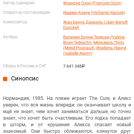
Автор сценария
Франсуа Озон (Francois Ozon)
Оператор-постановщик
Ишамэ Алауи (Hichame Alaouie)
Композитор
Жан-Бенуа Данкель (Jean-Benoît
Dunckel)
Актёры
Валерия Бруни-Тедески (Valeria
Bruni Tedeschi)
,
Мельвиль Пупо
(Melvil Poupaud)
,
Изабель Нанти
(Isabelle Nanty)
Сборы в России и СНГ
7 641 348
руб.
Синопсис
Нормандия, 1985. На пляже играет The Cure, и Алекс
уверен, что вся жизнь впереди: он оканчивает школу и
ещё не знает, чем хочет заниматься дальше, но точно
знает, что хочет быть счастливым. Его лодка попадает
в шторм, и от крушения Алекса спасает новый
знакомый. Они быстро сближаются, клянутся друг