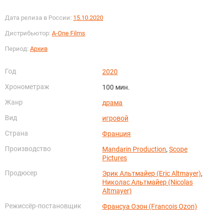
Дата релиза в России:
15.10.2020
Дистрибьютор:
A-One Films
Период:
Архив
Год
2020
Хронометраж
100 мин.
Жанр
драма
Вид
игровой
Страна
Франция
Производство
Mandarin Production
,
Scope
Pictures
Продюсер
Эрик Альтмайер (Eric Altmayer)
,
Николас Альтмайер (Nicolas
Altmayer)
Режиссёр-постановщик
Франсуа Озон (Francois Ozon)