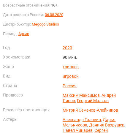
Возрастные ограничения:
16+
Дата релиза в России:
06.08.2020
Дистрибьютор:
Megogo Studios
Период:
Архив
Год
2020
Хронометраж
90 мин.
Жанр
триллер
Вид
игровой
Страна
Россия
Продюсер
Максим Максимов
,
Андрей
Липов
,
Георгий Малков
Режиссёр-постановщик
Митрий Семенов-Алейников
Актёры
Александр Головин
,
Дарья
Мельникова
,
Даниил Вахрушев
,
Павел Чинарев
,
Сергей