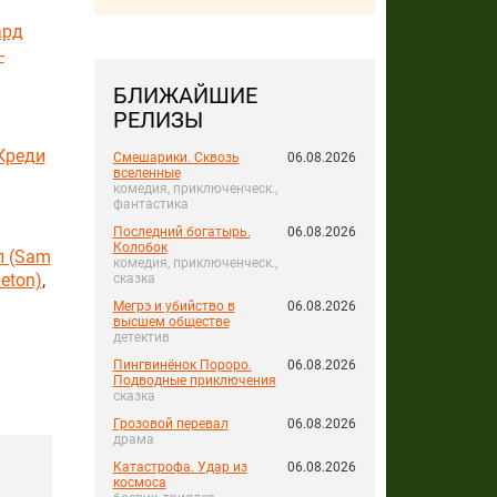
ард
-
БЛИЖАЙШИЕ
РЕЛИЗЫ
Креди
Смешарики. Сквозь
06.08.2026
вселенные
комедия, приключенческ.,
фантастика
Последний богатырь.
06.08.2026
Колобок
л (Sam
комедия, приключенческ.,
eton)
,
сказка
Мегрэ и убийство в
06.08.2026
высшем обществе
детектив
Пингвинёнок Пороро.
06.08.2026
Подводные приключения
сказка
Грозовой перевал
06.08.2026
драма
Катастрофа. Удар из
06.08.2026
космоса