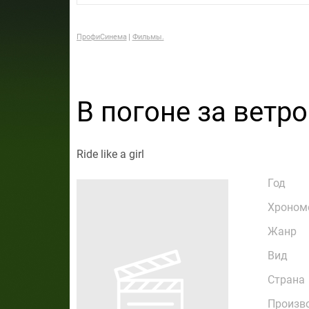
ПрофиСинема
Фильмы.
В погоне за ветр
Ride like a girl
Год
Хроном
Жанр
Вид
Страна
Произв