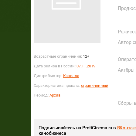
Продюс
Режисс
Автор с
Возрастные ограничения:
12+
Операт
Дата релиза в России:
07.11.2019
Актёры
Дистрибьютор:
Капелла
Характеристика проката:
ограниченный
Период:
Архив
Сборы в
Подписывайтесь на ProfiCinema.ru в
ВКонтак
кинобизнеса