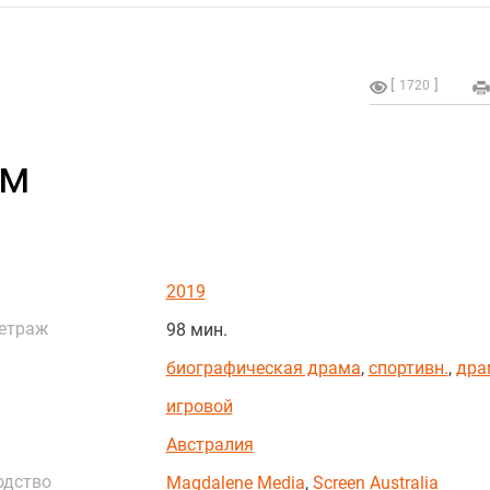
1720
ом
2019
етраж
98 мин.
биографическая драма
,
спортивн.
,
дра
игровой
Австралия
одство
Magdalene Media
,
Screen Australia