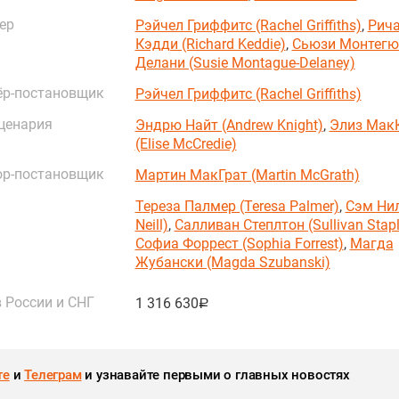
ер
Рэйчел Гриффитс (Rachel Griffiths)
,
Рич
Кэдди (Richard Keddie)
,
Сьюзи Монтегю
Делани (Susie Montague-Delaney)
ёр-постановщик
Рэйчел Гриффитс (Rachel Griffiths)
ценария
Эндрю Найт (Andrew Knight)
,
Элиз Мак
(Elise McCredie)
ор-постановщик
Мартин МакГрат (Martin McGrath)
Тереза Палмер (Teresa Palmer)
,
Сэм Ни
Neill)
,
Салливан Степлтон (Sullivan Stapl
Софиа Форрест (Sophia Forrest)
,
Магда
Жубански (Magda Szubanski)
 России и СНГ
1 316 630
руб.
те
и
Телеграм
и узнавайте первыми о главных новостях