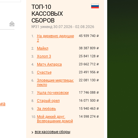
ТОП-10
КАССОВЫХ
СБОРОВ
№31 уикенд 30.07.2026 - 02.08.2026
На деревню дедушке
45 939 740
руб.
2
Майкл
38 387 809
руб.
Холоп 3
25 841 128
руб.
Матч Акпарса
23 662 712
руб.
Счастье
23 491 956
руб.
Зловещие мертвецы:
22 081 130
руб.
пекло
Ушла по-чеховски
17 746 088
руб.
Старый орел
16 071 500
руб.
ма
За любовь
15 940 463
руб.
Мой дикий друг.
14 598 274
руб.
Возвращение домой
все кассовые сборы