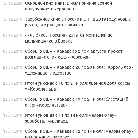
Основной инстинкт. В чем причина вечной
30.10.2024
популярности хорроров
Зарубежное кино в России и СНГ в 2019 году: новые
30.12.2019
рекорды и расцвет франшиз
«Улыбнись, Россия!» 2019: от мстителей до
04.11.2019
мальчишника в Европе
Сборы в США и Канаде со 2 по 4 августа: прокат
05.08.2019
возглавил спин-офф «Форсажа»
Сборы в США и Канаде с 26 по 28 июля: «Король лев»
29.07.2019
удерживает лидерство
Итоги уикенда с 18 по 21 июля: львиная доля кассы —
23.07.2019
у «Короля льва»
Сборы в США и Канаде с 19 по 21 июля: блестящий
22.07.2019
старт «Короля Льва»
Итоги уикенда с 11 по 14 июля: Человек-паук
16.07.2019
заработал миллиард
Сборы в США и Канаде с 12 по 14 июля: Человек-паук
15.07.2019
по-прежнему лидирует