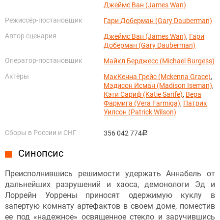
Джеймс Ван (James Wan)
Режиссёр-постановщик
Гари Доберман (Gary Dauberman)
Автор сценария
Джеймс Ван (James Wan)
,
Гари
Доберман (Gary Dauberman)
Оператор-постановщик
Майкл Берджесс (Michael Burgess)
Актёры
МакКенна Грейс (Mckenna Grace)
,
Мэдисон Исман (Madison Iseman)
,
Кэти Сариф (Katie Sarife)
,
Вера
Фармига (Vera Farmiga)
,
Патрик
Уилсон (Patrick Wilson)
Сборы в России и СНГ
356 042 774
руб.
Синопсис
Преисполнившись решимости удержать Аннабель от
дальнейших разрушений и хаоса, демонологи Эд и
Лоррейн Уоррены приносят одержимую куклу в
запертую комнату артефактов в своем доме, поместив
ее под «надежное» освященное стекло и заручившись