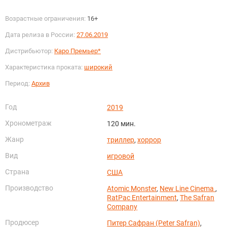
Возрастные ограничения:
16+
Дата релиза в России:
27.06.2019
Дистрибьютор:
Каро Премьер*
Характеристика проката:
широкий
Период:
Архив
Год
2019
Хронометраж
120 мин.
Жанр
триллер
,
хоррор
Вид
игровой
Страна
США
Производство
Atomic Monster
,
New Line Cinema
,
RatPac Entertainment
,
The Safran
Company
Продюсер
Питер Сафран (Peter Safran)
,