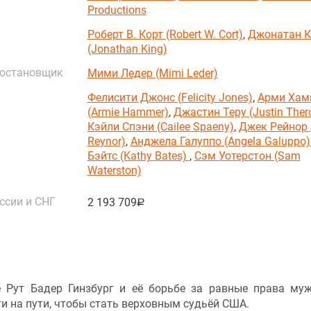
Productions
Роберт В. Корт (Robert W. Cort)
,
Джонатан К
(Jonathan King)
постановщик
Мими Ледер (Mimi Leder)
Фелисити Джонс (Felicity Jones)
,
Арми Хам
(Armie Hammer)
,
Джастин Теру (Justin Ther
Кэйли Спэни (Cailee Spaeny)
,
Джек Рейнор 
Reynor)
,
Анджела Галуппо (Angela Galuppo)
Бэйтс (Kathy Bates)
,
Сэм Уотерстон (Sam
Waterston)
ссии и СНГ
2 193 709
руб.
 Рут Бадер Гинзбург и её борьбе за равные права му
и на пути, чтобы стать верховным судьёй США.