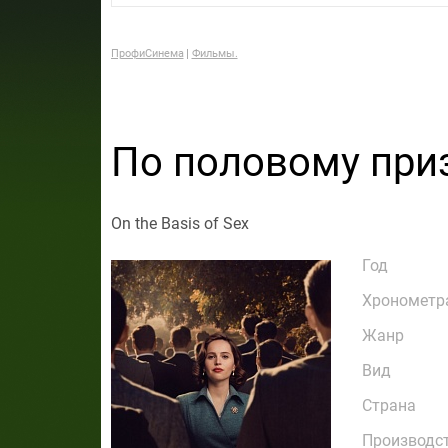
ПрофиСинема
Фильмы.
По половому при
On the Basis of Sex
Год
Хронометр
Жанр
Вид
Страна
Производс