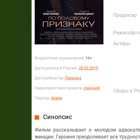
Продюсер
Режиссёр-
Актёры
Возрастные ограничения:
16+
Дата релиза в России:
28.02.2019
Дистрибьютор:
Парадиз
Характеристика проката:
средний
Сборы в Ро
Период:
Архив
Синопсис
Фильм рассказывает о молодом адвокате
женщин. Героиня преодолевает все трудност