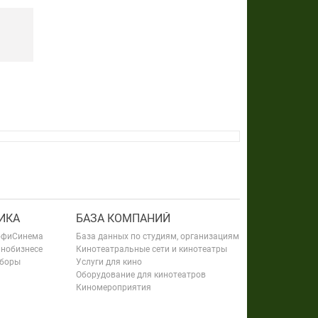
ИКА
БАЗА КОМПАНИЙ
офиСинема
База данных по студиям, организациям
инобизнесе
Кинотеатральные сети и кинотеатры
сборы
Услуги для кино
Оборудование для кинотеатров
Киномероприятия