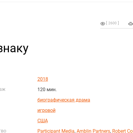
2600
знаку
2018
аж
120 мин.
биографическая драма
игровой
США
тво
Participant Media
,
Amblin Partners
,
Robert Co