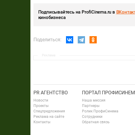
Подписывайтесь на ProfiCinema.ru в
ВКонтак
кинобизнеса
Поделиться:
Реклама
PR АГЕНТСТВО
ПОРТАЛ ПРОФИСИНЕМ
Новости
Наша миссия
Проекты
Партнеры
Спецпредложения
Ролик ПрофиСинема
Реклама на сайте
Сотрудники
Контакты
Обратная связь