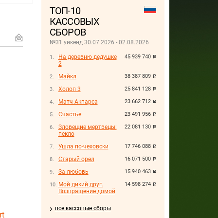
ТОП-10
КАССОВЫХ
СБОРОВ
№31 уикенд 30.07.2026 - 02.08.2026
На деревню дедушке
45 939 740
руб.
2
Майкл
38 387 809
руб.
Холоп 3
25 841 128
руб.
Матч Акпарса
23 662 712
руб.
Счастье
23 491 956
руб.
Зловещие мертвецы:
22 081 130
руб.
пекло
Ушла по-чеховски
17 746 088
руб.
Старый орел
16 071 500
руб.
За любовь
15 940 463
руб.
Мой дикий друг.
14 598 274
руб.
Возвращение домой
все кассовые сборы
rt