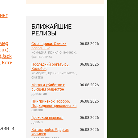
инг
БЛИЖАЙШИЕ
РЕЛИЗЫ
мер
Смешарики. Сквозь
06.08.2026
вселенные
oux)
,
комедия, приключенческ.,
(Jack
фантастика
,
Кэти
Последний богатырь.
06.08.2026
Колобок
комедия, приключенческ.,
сказка
Мегрэ и убийство в
06.08.2026
высшем обществе
детектив
Пингвинёнок Пороро.
06.08.2026
Подводные приключения
сказка
Грозовой перевал
06.08.2026
драма
жчин и
Катастрофа. Удар из
06.08.2026
космоса