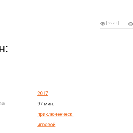
2270
н:
2017
аж
97 мин.
приключенческ.
игровой