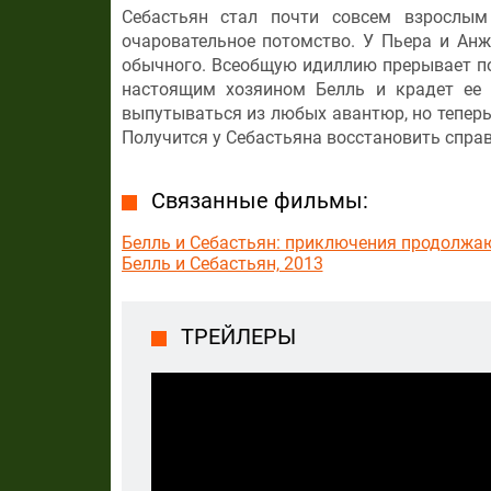
Себастьян стал почти совсем взрослым
очаровательное потомство. У Пьера и Ан
обычного. Всеобщую идиллию прерывает по
настоящим хозяином Белль и крадет ее 
выпутываться из любых авантюр, но теперь
Получится у Себастьяна восстановить спра
Связанные фильмы:
Белль и Себастьян: приключения продолжаю
Белль и Себастьян, 2013
ТРЕЙЛЕРЫ