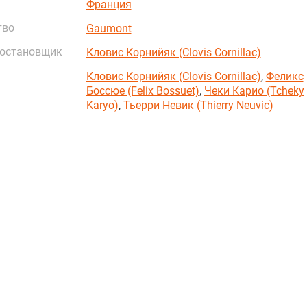
Франция
тво
Gaumont
постановщик
Кловис Корнийяк (Clovis Cornillac)
Кловис Корнийяк (Clovis Cornillac)
,
Феликс
Боссюе (Felix Bossuet)
,
Чеки Карио (Tcheky
Karyo)
,
Тьерри Невик (Thierry Neuvic)