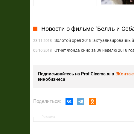
Новости о фильме "Белль и Себа
Золотой орел 2018: актуализированный
23.11.2018
Отчет Фонда кино за 39 неделю 2018 го
05.10.2018
Подписывайтесь на ProfiCinema.ru в
ВКонтак
кинобизнеса
Поделиться:
Реклама