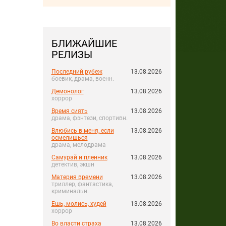
БЛИЖАЙШИЕ
РЕЛИЗЫ
Последний рубеж
13.08.2026
боевик, драма, военн.
Демонолог
13.08.2026
хоррор
Время сиять
13.08.2026
драма, фэнтези, спортивн.
Влюбись в меня, если
13.08.2026
осмелишься
драма, мелодрама
Самурай и пленник
13.08.2026
детектив, экшн
Материя времени
13.08.2026
триллер, фантастика,
криминальн.
Ешь, молись, худей
13.08.2026
хоррор
Во власти страха
13.08.2026