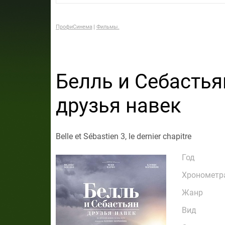
ПрофиСинема
Фильмы.
Белль и Себастья
друзья навек
Belle et Sébastien 3, le dernier chapitre
Год
Хронометр
Жанр
Вид