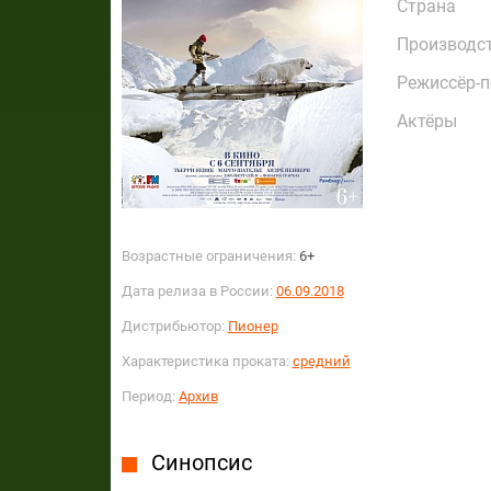
Страна
Производс
Режиссёр-
Актёры
Возрастные ограничения:
6+
Дата релиза в России:
06.09.2018
Дистрибьютор:
Пионер
Характеристика проката:
средний
Период:
Архив
Синопсис