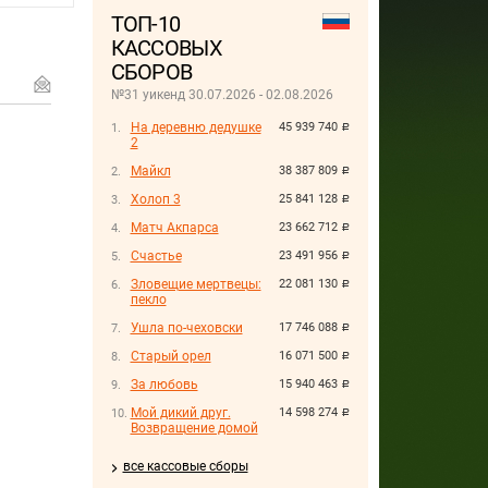
ТОП-10
КАССОВЫХ
СБОРОВ
№31 уикенд 30.07.2026 - 02.08.2026
На деревню дедушке
45 939 740
руб.
2
Майкл
38 387 809
руб.
Холоп 3
25 841 128
руб.
Матч Акпарса
23 662 712
руб.
Счастье
23 491 956
руб.
Зловещие мертвецы:
22 081 130
руб.
пекло
Ушла по-чеховски
17 746 088
руб.
Старый орел
16 071 500
руб.
За любовь
15 940 463
руб.
Мой дикий друг.
14 598 274
руб.
Возвращение домой
все кассовые сборы