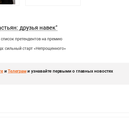
стьян: друзья навек"
 список претендентов на премию
да: сильный старт «Непрощенного»
те
и
Телеграм
и узнавайте первыми о главных новостях