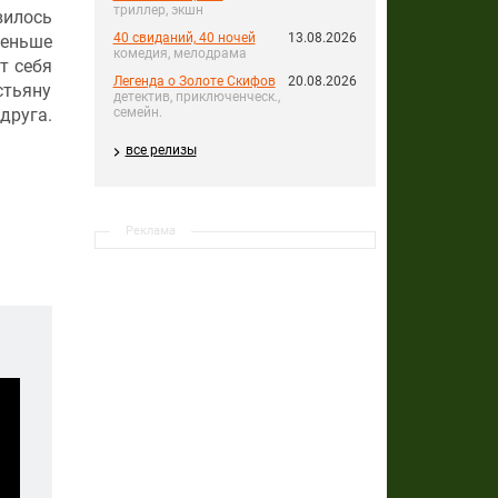
триллер, экшн
илось
40 свиданий, 40 ночей
13.08.2026
меньше
комедия, мелодрама
т себя
Легенда о Золоте Скифов
20.08.2026
стьяну
детектив, приключенческ.,
друга.
семейн.
все релизы
Реклама