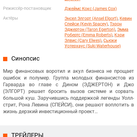
Режиссёр-постановщик
Джеймс Кокс (James Cox)
Актёры
Энсел Элгорт (Ansel Elgort)
,
Кевин
Спейси (Kevin Spacey)
,
Тэрон
Эджертон (Taron Egerton)
,
Эмма
Робертс (Emma Roberts)
,
Кэри
Элвис (Cary Elwes)
,
Сьюки
Уотерхаус (Suki Waterhouse)
Синопсис
Мир финансовых воротил и акул бизнеса не прощает
ошибок и полумер. Группа молодых финансистов из
Гарварда во главе с Дином (ЭДЖЕРТОН) и Джо
(ЭЛГОРТ) решает бросить вызов системе и сорвать
большой куш. Заручившись поддержкой легенды Уолл-
стрит, Рона Левина (СПЕЙСИ), они решают воплотить в
жизнь дерзкий инвестиционный проект…
ТРЕЙЛЕРЫ