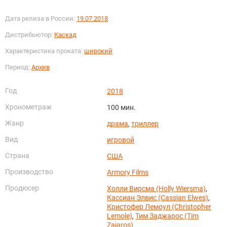
Дата релиза в России:
19.07.2018
Дистрибьютор:
Каскад
Характеристика проката:
широкий
Период:
Архив
Год
2018
Хронометраж
100 мин.
Жанр
драма
,
триллер
Вид
игровой
Страна
США
Производство
Armory Films
Продюсер
Холли Вирсма (Holly Wiersma)
,
Кассиан Элвис (Cassian Elwes)
,
Кристофер Лемоул (Christopher
Lemole)
,
Тим Заджарос (Tim
Zajaros)