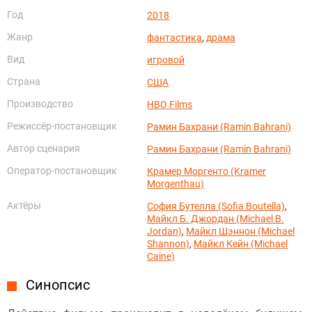
Год
2018
Жанр
фантастика
,
драма
Вид
игровой
Страна
США
Производство
HBO Films
Режиссёр-постановщик
Рамин Бахрани (Ramin Bahrani)
Автор сценария
Рамин Бахрани (Ramin Bahrani)
Оператор-постановщик
Крамер Моргенто (Kramer
Morgenthau)
Актёры
София Бутелла (Sofia Boutella)
,
Майкл Б. Джордан (Michael B.
Jordan)
,
Майкл Шэннон (Michael
Shannon)
,
Майкл Кейн (Michael
Caine)
Синопсис