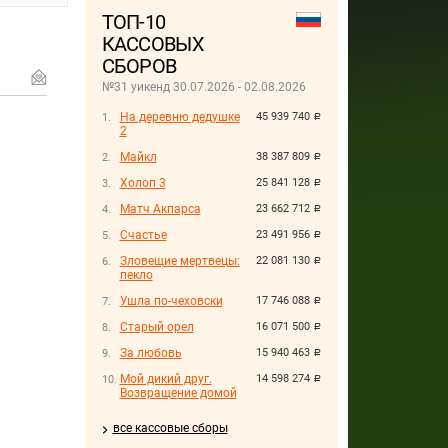
ТОП-10
КАССОВЫХ
СБОРОВ
№31 уикенд 30.07.2026 - 02.08.2026
На деревню дедушке
45 939 740
руб.
2
Майкл
38 387 809
руб.
Холоп 3
25 841 128
руб.
Матч Акпарса
23 662 712
руб.
Счастье
23 491 956
руб.
Зловещие мертвецы:
22 081 130
руб.
пекло
Ушла по-чеховски
17 746 088
руб.
Старый орел
16 071 500
руб.
За любовь
15 940 463
руб.
Мой дикий друг.
14 598 274
руб.
Возвращение домой
все кассовые сборы