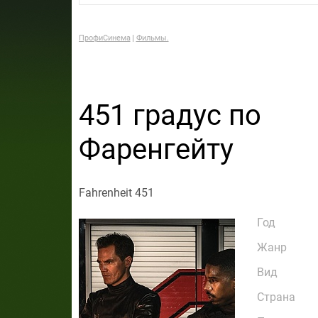
ПрофиСинема
Фильмы.
451 градус по
Фаренгейту
Fahrenheit 451
Год
Жанр
Вид
Страна