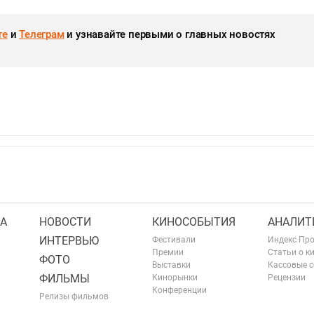
те
и
Телеграм
и узнавайте первыми о главных новостях
А
НОВОСТИ
КИНОСОБЫТИЯ
АНАЛИТ
ИНТЕРВЬЮ
Фестивали
Индекс Пр
Премии
Статьи о к
ФОТО
Выставки
Кассовые 
ФИЛЬМЫ
Кинорынки
Рецензии
Конференции
Релизы фильмов