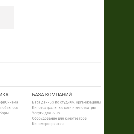
ИКА
БАЗА КОМПАНИЙ
офиСинема
База данных по студиям, организациям
инобизнесе
Кинотеатральные сети и кинотеатры
сборы
Услуги для кино
Оборудование для кинотеатров
Киномероприятия