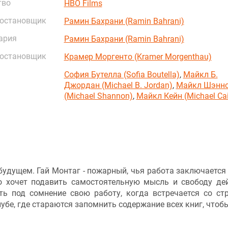
тво
HBO Films
постановщик
Рамин Бахрани (Ramin Bahrani)
ария
Рамин Бахрани (Ramin Bahrani)
постановщик
Крамер Моргенто (Kramer Morgenthau)
София Бутелла (Sofia Boutella)
,
Майкл Б.
Джордан (Michael B. Jordan)
,
Майкл Шэнн
(Michael Shannon)
,
Майкл Кейн (Michael Ca
удущем. Гай Монтаг - пожарный, чья работа заключается 
во хочет подавить самостоятельную мысль и свободу де
ть под сомнение свою работу, когда встречается со ст
убе, где стараются запомнить содержание всех книг, чтоб