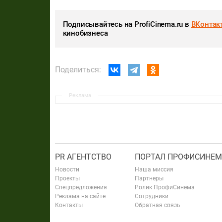
Подписывайтесь на ProfiCinema.ru в
ВКонтак
кинобизнеса
Поделиться:
Реклама
PR АГЕНТСТВО
ПОРТАЛ ПРОФИСИНЕМ
Новости
Наша миссия
Проекты
Партнеры
Спецпредложения
Ролик ПрофиСинема
Реклама на сайте
Сотрудники
Контакты
Обратная связь