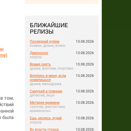
БЛИЖАЙШИЕ
РЕЛИЗЫ
Последний рубеж
13.08.2026
боевик, драма, военн.
он
Демонолог
13.08.2026
ine)
хоррор
Время сиять
13.08.2026
драма, фэнтези, спортивн.
Влюбись в меня, если
13.08.2026
осмелишься
драма, мелодрама
Самурай и пленник
13.08.2026
детектив, экшн
в том,
Материя времени
13.08.2026
йствий
триллер, фантастика,
ранной
криминальн.
ы была
Ешь, молись, худей
13.08.2026
хоррор
Во власти страха
13.08.2026