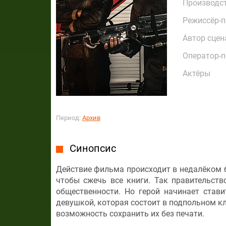
Производс
Режиссёр-
Автор сцен
Оператор-
Актёры
Период:
Архив
Синопсис
Действие фильма происходит в недалёком б
чтобы сжечь все книги. Так правительст
общественности. Но герой начинает стави
девушкой, которая состоит в подпольном кл
возможность сохранить их без печати.