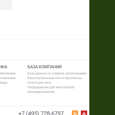
ИКА
БАЗА КОМПАНИЙ
офиСинема
База данных по студиям, организациям
инобизнесе
Кинотеатральные сети и кинотеатры
сборы
Услуги для кино
Оборудование для кинотеатров
Киномероприятия
+7 (495) 728-6797