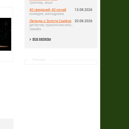
триллер, экшн
40 свиданий, 40 ночей
13.08.2026
комедия, мелодрама
Легенда о Золоте Скифов
20.08.2026
детектив, приключенческ.,
семейн.
все релизы
Реклама