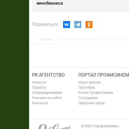
кинобизнеса
Поделиться:
Реклама
PR АГЕНТСТВО
ПОРТАЛ ПРОФИСИНЕМ
Новости
Наша миссия
Проекты
Партнеры
Спецпредложения
Ролик ПрофиСинема
Реклама на сайте
Сотрудники
Контакты
Обратная связь
© ООО «Профисинема»