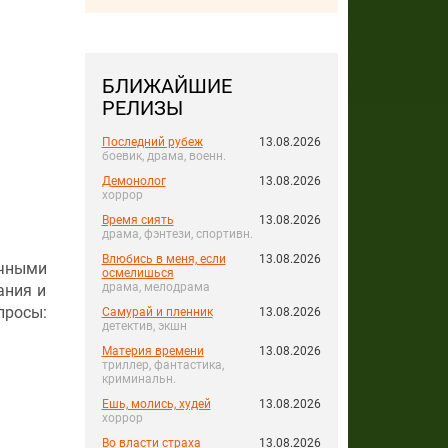
БЛИЖАЙШИЕ
РЕЛИЗЫ
Последний рубеж
13.08.2026
боевик, драма, военн.
Демонолог
13.08.2026
хоррор
Время сиять
13.08.2026
драма, фэнтези, спортивн.
Влюбись в меня, если
13.08.2026
ычными
осмелишься
драма, мелодрама
ания и
просы:
Самурай и пленник
13.08.2026
детектив, экшн
Материя времени
13.08.2026
триллер, фантастика,
криминальн.
Ешь, молись, худей
13.08.2026
хоррор
Во власти страха
13.08.2026