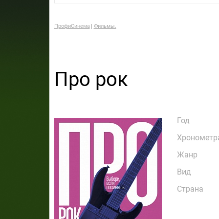
ПрофиСинема
Фильмы.
Про рок
Год
Хронометр
Жанр
Вид
Страна