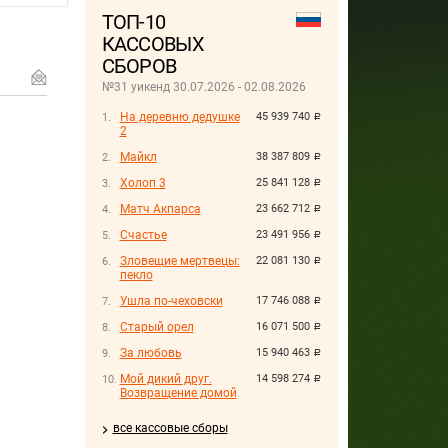
ТОП-10
КАССОВЫХ
СБОРОВ
№31 уикенд 30.07.2026 - 02.08.2026
На деревню дедушке
45 939 740
руб.
2
Майкл
38 387 809
руб.
Холоп 3
25 841 128
руб.
Матч Акпарса
23 662 712
руб.
Счастье
23 491 956
руб.
Зловещие мертвецы:
22 081 130
руб.
пекло
Ушла по-чеховски
17 746 088
руб.
Старый орел
16 071 500
руб.
За любовь
15 940 463
руб.
Мой дикий друг.
14 598 274
руб.
Возвращение домой
все кассовые сборы