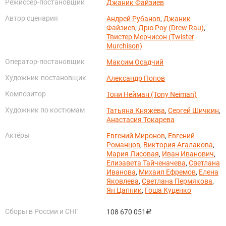
Режиссёр-постановщик
Джаник Файзиев
Автор сценария
Андрей Рубанов
,
Джаник
Файзиев
,
Дрю Роу (Drew Rau)
,
Твистер Мерчисон (Twister
Murchison)
Оператор-постановщик
Максим Осадчий
Художник-постановщик
Александр Попов
Композитор
Тони Нейман (Tony Neiman)
Художник по костюмам
Татьяна Княжева
,
Сергей Шичкин
,
Анастасия Токарева
Актёры
Евгений Миронов
,
Евгений
Романцов
,
Виктория Агалакова
,
Мария Лисовая
,
Иван Иванович
,
Елизавета Тайченачева
,
Светлана
Иванова
,
Михаил Ефремов
,
Елена
Яковлева
,
Светлана Пермякова
,
Ян Цапник
,
Гоша Куценко
Сборы в России и СНГ
108 670 051
руб.