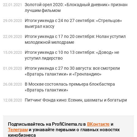
Золотой орел 2020: «Блокадный дневник» признан
22.01.2021
лучшим фильмом
Итоги уикенда с 24 по 27 сентября: «Стрельцов»
29.09.2020
выиграл кассу
Итоги уикенда с 17 по 20 сентября: Нолан уступил
22.09.2020
молодежной мелодраме
Итоги уикенда с 10 по 13 сентября: «Довод» не
15.09.2020
уступил лидерство
Итоги уикенда с 27 по 30 августа: все смотрели
01.09.2020
«Вратарь галактики» и «Гренландию»
В Москве состоялась премьера блокбастера
26.08.2020
«Вратарь галактики»
Питчинг Фонда кино: Есенин, шахматы и богатыри
12.08.2020
Подписывайтесь на ProfiCinema.ru в
ВКонтакте
и
Телеграм
и узнавайте первыми о главных новостях
кинобизнеса