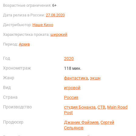
Возрастные ограничения:
6+
Дата релиза в России:
27.08.2020
Дистрибьютор:
Наше Кино
Характеристика проката:
широкий
Период:
Архив
Год
2020
Хронометраж
118 мин.
Жанр
фантастика
,
экшн
Вид
игровой
Страна
Россия
Производство
студия Бонанза
,
СТВ
,
Main Road
Post
Продюсер
Джаник Файзиев
,
Сергей
Сельянов