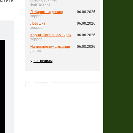
ратить
боевик, триллер,
фантастика
Лабиринт чудовищ
06.08.2026
хоррор
Ловушка
06.08.2026
хоррор
Корни: Сага о вампирах
06.08.2026
хоррор
На последнем дыхании
06.08.2026
драма
все релизы
Реклама