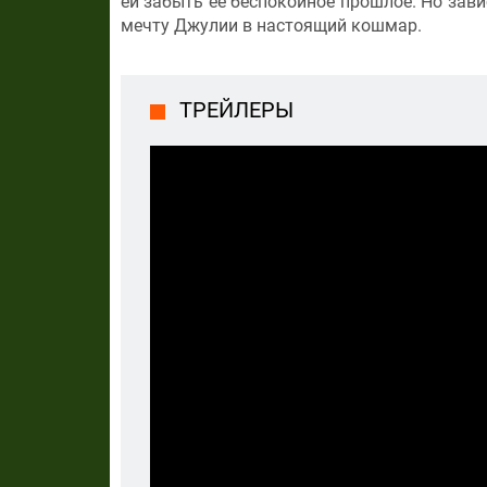
ей забыть ее беспокойное прошлое. Но зав
мечту Джулии в настоящий кошмар.
ТРЕЙЛЕРЫ