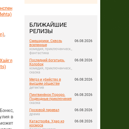
инспен
Mehta)
БЛИЖАЙШИЕ
РЕЛИЗЫ
n)
,
Смешарики. Сквозь
06.08.2026
вселенные
комедия, приключенческ.,
фантастика
 Хайгл
Последний богатырь.
06.08.2026
Колобок
ts)
комедия, приключенческ.,
сказка
Мегрэ и убийство в
06.08.2026
высшем обществе
детектив
Пингвинёнок Пороро.
06.08.2026
Подводные приключения
сказка
Бэнкс,
Грозовой перевал
06.08.2026
драма
улия в
Катастрофа. Удар из
06.08.2026
оможет
космоса