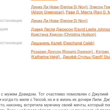
Дениз Ди Нови (Denise Di Novi)
,
Элисон Гр
(Alison Greenspan)
,
Рави Д. Мехта (Ravi D. 
постановщик
Дениз Ди Нови (Denise Di Novi)
ария
Дэвид Лесли Джонсон (David Leslie Johnso
Кристина Ходсон (Christina Hodson)
постановщик
Дешанель Калеб (Deschanel Caleb)
Розарио Доусон (Rosario Dawson)
,
Кэтрин
(Katherine Heigl)
,
Джофф Стульц (Geoff Stul
 с мужем Дэвидом. Тот счастливо помолвлен с Джулией 
и когда-то жили с Тессой, но и в жизнь их дочери Лили. Дж
что, наконец, встретила мужчину своей мечты, который п