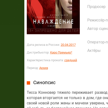
Продюсер
Режиссёр-
Автор сцен
Оператор-
Дата релиза в России:
20.04.2017
Актёры
Дистрибьютор:
Каро Премьер*
Характеристика проката:
средний
Период:
Архив
Синопсис
Тесса Конновер тяжело переживает развод
которая вторгается не только в дом, где он
своей новой роли жены и мачехи уверена, 