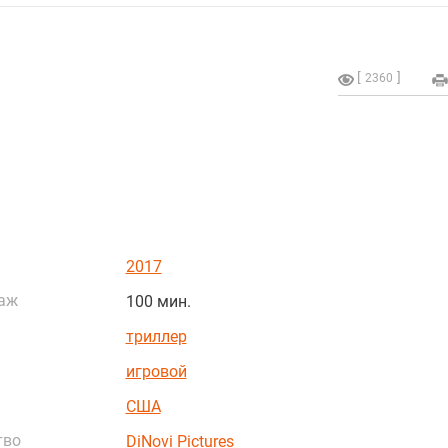
2360
2017
аж
100 мин.
триллер
игровой
США
тво
DiNovi Pictures