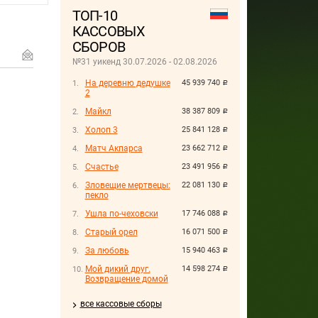
ТОП-10
КАССОВЫХ
СБОРОВ
№31 уикенд 30.07.2026 - 02.08.2026
На деревню дедушке
45 939 740
руб.
2
Майкл
38 387 809
руб.
Холоп 3
25 841 128
руб.
Матч Акпарса
23 662 712
руб.
Счастье
23 491 956
руб.
Зловещие мертвецы:
22 081 130
руб.
пекло
Ушла по-чеховски
17 746 088
руб.
Старый орел
16 071 500
руб.
За любовь
15 940 463
руб.
Мой дикий друг.
14 598 274
руб.
Возвращение домой
все кассовые сборы