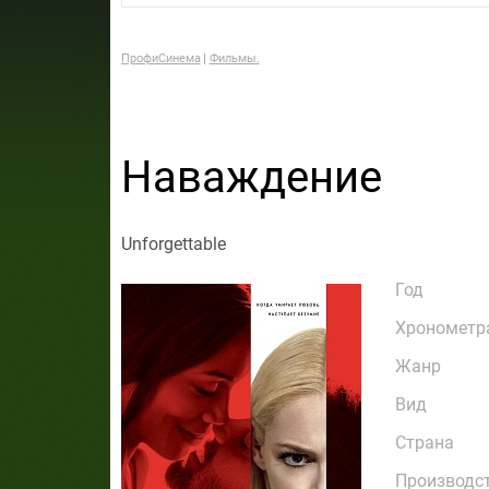
ПрофиСинема
Фильмы.
Наваждение
Unforgettable
Год
Хронометр
Жанр
Вид
Страна
Производс