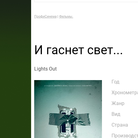
ПрофиСинема
Фильмы.
И гаснет свет...
Lights Out
Год
Хронометр
Жанр
Вид
Страна
Производс