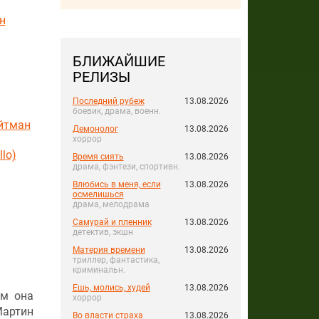
н
БЛИЖАЙШИЕ
РЕЛИЗЫ
Последний рубеж
13.08.2026
боевик, драма, военн.
йтман
Демонолог
13.08.2026
хоррор
lo)
Время сиять
13.08.2026
драма, фэнтези, спортивн.
Влюбись в меня, если
13.08.2026
осмелишься
драма, мелодрама
Самурай и пленник
13.08.2026
детектив, экшн
Материя времени
13.08.2026
триллер, фантастика,
криминальн.
Ешь, молись, худей
13.08.2026
ом она
хоррор
Мартин
Во власти страха
13.08.2026