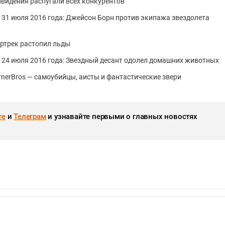
ривидения распугали всех конкурентов
о 31 июля 2016 года: Джейсон Борн против экипажа звездолета
артрек растопил льды
о 24 июля 2016 года: Звездный десант одолел домашних животных
rnerBros — самоубийцы, аисты и фантастические звери
те
и
Телеграм
и узнавайте первыми о главных новостях