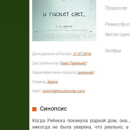
Продюсер
Режиссёр-
Автор сцен
Актёры
Дата релиза в России:
21.07.2016
Дистрибьютор:
Каро Премьер*
Характеристика проката:
широкий
Период:
Архив
Сайт:
www.lightsoutmovie.com/
Синопсис
Когда Ребекка покинула родной дом, она 
никогда не была уверена, что реально, а