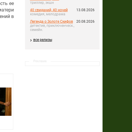
сть ее
триллер, экшн
матери
40 свиданий, 40 ночей
13.08.2026
комедия, мелодрама
ений в
Легенда о Золоте Скифов
20.08.2026
детектив, приключенческ.,
семейн.
все релизы
Реклама