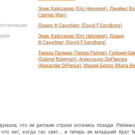
Эрик Хайссерер (Eric Heisserer)
,
Джеймс Ва
(James Wan)
постановщик
Дэвид Ф.Сандберг (David F.Sandberg)
ария
Эрик Хайссерер (Eric Heisserer)
,
Дэвид
Ф.Сандберг (David F.Sandberg)
Тереза Палмер (Teresa Palmer)
,
Гэбриел Бе
(Gabriel Bateman)
,
Александр ДиПерсиа
(Alexander DiPersia)
,
Мария Белло (Maria Bel
думала, что ее детские страхи остались позади. Ребенк
 что нет, когда гас свет... и теперь ее младший брат 