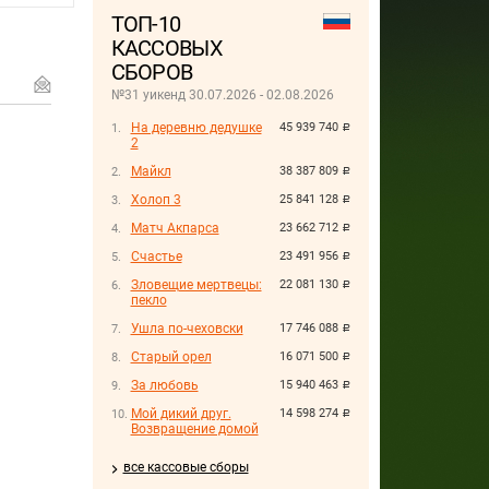
ТОП-10
КАССОВЫХ
СБОРОВ
№31 уикенд 30.07.2026 - 02.08.2026
На деревню дедушке
45 939 740
руб.
2
Майкл
38 387 809
руб.
Холоп 3
25 841 128
руб.
Матч Акпарса
23 662 712
руб.
Счастье
23 491 956
руб.
Зловещие мертвецы:
22 081 130
руб.
пекло
Ушла по-чеховски
17 746 088
руб.
Старый орел
16 071 500
руб.
За любовь
15 940 463
руб.
Мой дикий друг.
14 598 274
руб.
Возвращение домой
все кассовые сборы