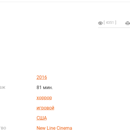
4351
2016
аж
81 мин.
хоррор
игровой
США
тво
New Line Cinema