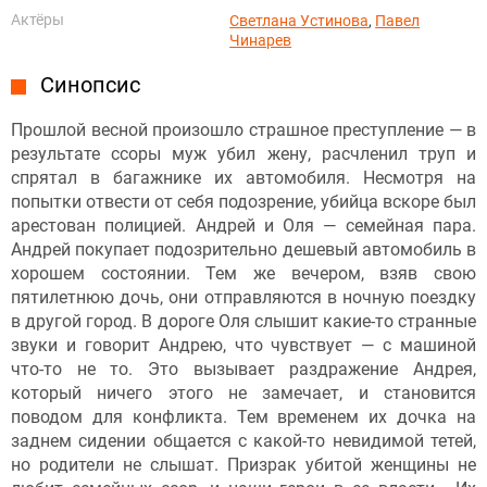
Актёры
Светлана Устинова
,
Павел
Чинарев
Синопсис
Прошлой весной произошло страшное преступление — в
результате ссоры муж убил жену, расчленил труп и
спрятал в багажнике их автомобиля. Несмотря на
попытки отвести от себя подозрение, убийца вскоре был
арестован полицией. Андрей и Оля — семейная пара.
Андрей покупает подозрительно дешевый автомобиль в
хорошем состоянии. Тем же вечером, взяв свою
пятилетнюю дочь, они отправляются в ночную поездку
в другой город. В дороге Оля слышит какие-то странные
звуки и говорит Андрею, что чувствует — с машиной
что-то не то. Это вызывает раздражение Андрея,
который ничего этого не замечает, и становится
поводом для конфликта. Тем временем их дочка на
заднем сидении общается с какой-то невидимой тетей,
но родители не слышат. Призрак убитой женщины не