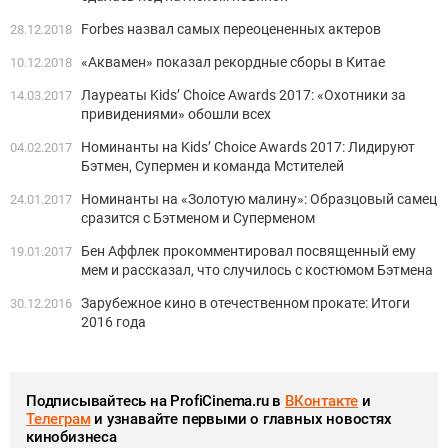
Forbes назвал самых переоцененных актеров
28.12.2018
«Аквамен» показал рекордные сборы в Китае
10.12.2018
Лауреаты Kids’ Choice Awards 2017: «Охотники за
14.03.2017
привидениями» обошли всех
Номинанты на Kids’ Choice Awards 2017: Лидируют
04.02.2017
Бэтмен, Супермен и команда Мстителей
Номинанты на «Золотую малину»: Образцовый самец
24.01.2017
сразится с Бэтменом и Суперменом
Бен Аффлек прокомментировал посвященный ему
19.01.2017
мем и рассказал, что случилось с костюмом Бэтмена
Зарубежное кино в отечественном прокате: Итоги
30.12.2016
2016 года
Подписывайтесь на ProfiCinema.ru в
ВКонтакте
и
Телеграм
и узнавайте первыми о главных новостях
кинобизнеса