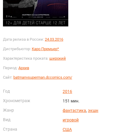
Дата релиза в России:
24.03.2016
Дистрибьютор:
Каро Премьер*
Характеристика проката:
широкий
Период:
Архив
Сайт:
batmanvsuperman.dccomics.com/
Год
2016
Хронометраж
151 мин.
Жанр
фантастика
,
экшн
Вид
игровой
Страна
США