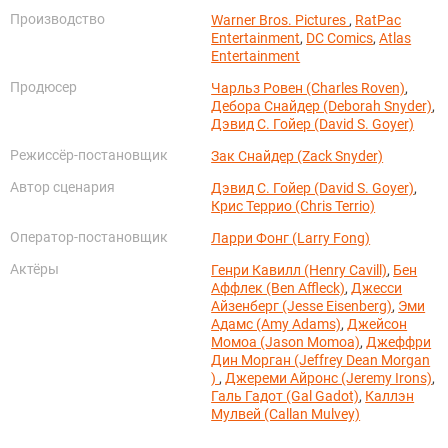
Производство
Warner Bros. Pictures
,
RatPac
Entertainment
,
DC Comics
,
Atlas
Entertainment
Продюсер
Чарльз Ровен (Charles Roven)
,
Дебора Снайдер (Deborah Snyder)
,
Дэвид С. Гойер (David S. Goyer)
Режиссёр-постановщик
Зак Снайдер (Zack Snyder)
Автор сценария
Дэвид С. Гойер (David S. Goyer)
,
Крис Террио (Chris Terrio)
Оператор-постановщик
Ларри Фонг (Larry Fong)
Актёры
Генри Кавилл (Henry Cavill)
,
Бен
Аффлек (Ben Affleck)
,
Джесси
Айзенберг (Jesse Eisenberg)
,
Эми
Адамс (Amy Adams)
,
Джейсон
Момоа (Jason Momoa)
,
Джеффри
Дин Морган (Jeffrey Dean Morgan
)
,
Джереми Айронс (Jeremy Irons)
,
Галь Гадот (Gal Gadot)
,
Каллэн
Мулвей (Callan Mulvey)