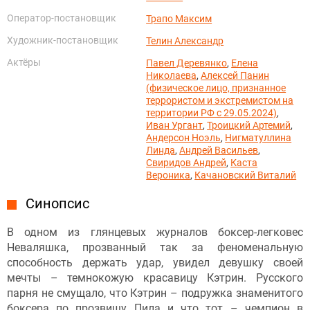
Оператор-постановщик
Трапо Максим
Художник-постановщик
Телин Александр
Актёры
Павел Деревянко
,
Елена
Николаева
,
Алексей Панин
(физическое лицо, признанное
террористом и экстремистом на
территории РФ с 29.05.2024)
,
Иван Ургант
,
Троицкий Артемий
,
Андерсон Ноэль
,
Нигматуллина
Линда
,
Андрей Васильев
,
Свиридов Андрей
,
Каста
Вероника
,
Качановский Виталий
Синопсис
В одном из глянцевых журналов боксер-легковес
Неваляшка, прозванный так за феноменальную
способность держать удар, увидел девушку своей
мечты – темнокожую красавицу Кэтрин. Русского
парня не смущало, что Кэтрин – подружка знаменитого
боксера по прозвищу Пила и что тот – чемпион в