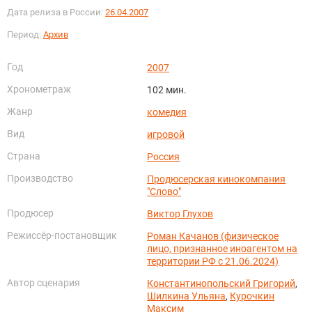
Дата релиза в России:
26.04.2007
Период:
Архив
Год
2007
Хронометраж
102 мин.
Жанр
комедия
Вид
игровой
Страна
Россия
Производство
Продюсерская кинокомпания
"Слово"
Продюсер
Виктор Глухов
Режиссёр-постановщик
Роман Качанов (физическое
лицо, признанное иноагентом на
территории РФ с 21.06.2024)
Автор сценария
Константинопольский Григорий
,
Шилкина Ульяна
,
Курочкин
Максим