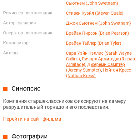
Сьютнем (John Swetnam)
Режиссёр-постановщик
Стивен Куэйл (Steven Quale)
Автор сценария
Джон Сьютнем (John Swetnam)
Оператор-постановщик
Брайан Пирсон (Brian Pearson)
Композитор
Брайан Тайлер (Brian Tyler)
Актёры
Сара Уэйн Кэллис (Sarah Wayne
Callies)
,
Ричард Армитедж (Richard
Armitage)
,
Джереми Самптер
(Jeremy Sumpter)
,
Нэйтан Кресс
(Nathan Kress)
Синопсис
Компания старшеклассников фиксируют на камеру
разрушительный торнадо и его последствия.
Перейти на сайт фильма
Фотографии