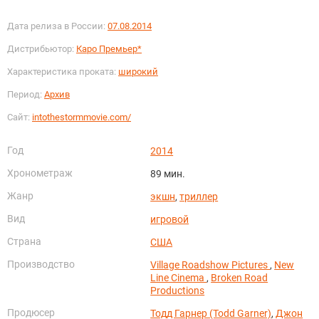
Дата релиза в России:
07.08.2014
Дистрибьютор:
Каро Премьер*
Характеристика проката:
широкий
Период:
Архив
Сайт:
intothestormmovie.com/
Год
2014
Хронометраж
89 мин.
Жанр
экшн
,
триллер
Вид
игровой
Страна
США
Производство
Village Roadshow Pictures
,
New
Line Cinema
,
Broken Road
Productions
Продюсер
Тодд Гарнер (Todd Garner)
,
Джон