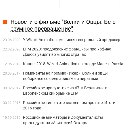
Новости о фильме "Волки и Овцы: Бе-е-
езумное превращение"
У Wizart Animation сменился генеральный продюсер
23.06.2020
EFM 2020: продолжение франшизы про Урфина
22.02.2020
Джюса увидят во многих странах
Канны 2018: Wizart Animation на стенде Made in Russia
12.05.2018
Номинанты на премию «Икар»: Волки и овцы
20.03.2017
поборются со смешариками и пиратами
Российское присутствие на 67-м Берлинале и
08.02.2017
Европейском кинорынке EFM
Российское кино в отечественном прокате: Итоги
30.12.2016
2016 года
Российские аниматоры и документалисты
19.10.2016
претендуют на «Азиатский Оскар»