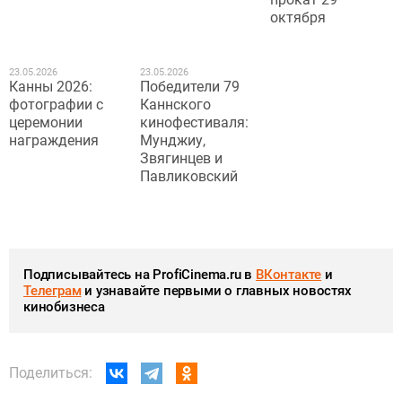
октября
23.05.2026
23.05.2026
Канны 2026:
Победители 79
фотографии с
Каннского
церемонии
кинофестиваля:
награждения
Мунджиу,
Звягинцев и
Павликовский
Подписывайтесь на ProfiCinema.ru в
ВКонтакте
и
Телеграм
и узнавайте первыми о главных новостях
кинобизнеса
Поделиться: