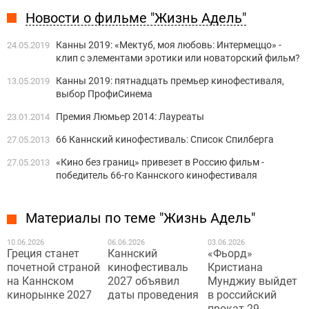
Новости о фильме "Жизнь Адель"
Канны 2019: «Мектуб, моя любовь: Интермеццо» -
24.05.2019
клип с элементами эротики или новаторский фильм?
Канны 2019: пятнадцать премьер кинофестиваля,
13.05.2019
выбор ПрофиСинема
Премия Люмьер 2014: Лауреаты
23.01.2014
66 Каннский кинофестиваль: Список Спилберга
27.05.2013
«Кино без границ» привезет в Россию фильм -
27.05.2013
победитель 66-го Каннского кинофестиваля
Материалы по теме "Жизнь Адель"
10.06.2026
06.06.2026
03.06.2026
Греция станет ​​
Каннский
«Фьорд»
почетной страной
кинофестиваль
Кристиана
на Каннском
2027 объявил
Мунджиу выйдет
кинорынке 2027
даты проведения
в российский
прокат 29