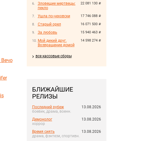
Зловещие мертвецы:
22 081 130
руб.
пекло
Ушла по-чеховски
17 746 088
руб.
Старый орел
16 071 500
руб.
За любовь
15 940 463
руб.
Мой дикий друг.
14 598 274
руб.
Возвращение домой
все кассовые сборы
 Вечо
fer
БЛИЖАЙШИЕ
is
РЕЛИЗЫ
Последний рубеж
13.08.2026
боевик, драма, военн.
Демонолог
13.08.2026
хоррор
Время сиять
13.08.2026
драма, фэнтези, спортивн.