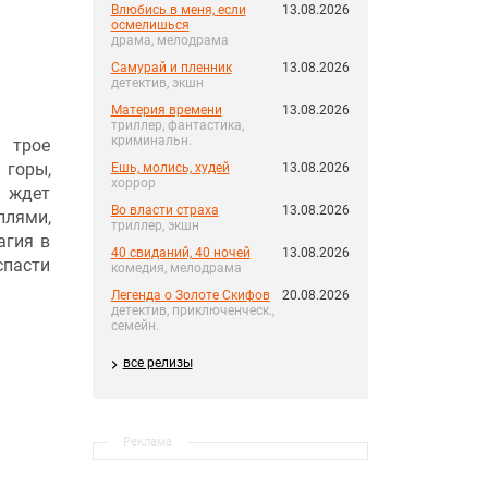
Влюбись в меня, если
13.08.2026
осмелишься
драма, мелодрама
Самурай и пленник
13.08.2026
детектив, экшн
Материя времени
13.08.2026
триллер, фантастика,
криминальн.
, трое
 горы,
Ешь, молись, худей
13.08.2026
хоррор
х ждет
Во власти страха
13.08.2026
ллями,
триллер, экшн
агия в
40 свиданий, 40 ночей
13.08.2026
спасти
комедия, мелодрама
Легенда о Золоте Скифов
20.08.2026
детектив, приключенческ.,
семейн.
все релизы
Реклама