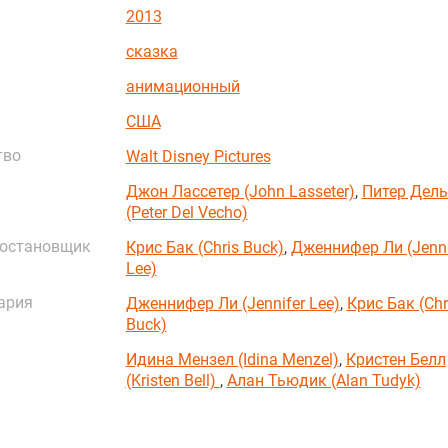
2013
сказка
анимационный
США
тво
Walt Disney Pictures
Джон Лассетер (John Lasseter)
,
Питер Дель
(Peter Del Vecho)
постановщик
Крис Бак (Chris Buck)
,
Дженнифер Ли (Jenni
Lee)
ария
Дженнифер Ли (Jennifer Lee)
,
Крис Бак (Chr
Buck)
Идина Мензел (Idina Menzel)
,
Кристен Белл
(Kristen Bell)
,
Алан Тьюдик (Alan Tudyk)