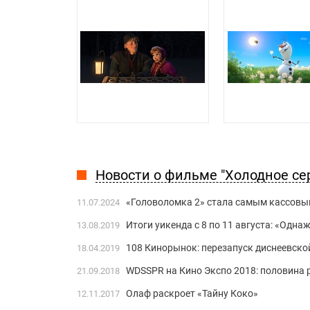
Новости о фильме "Холодное се
«Головоломка 2» стала самым кассовым
11.07.2024
Итоги уикенда с 8 по 11 августа: «Одн
13.08.2019
108 Кинорынок: перезапуск диснеевско
18.04.2019
WDSSPR на Кино Экспо 2018: половина 
21.09.2018
Олаф раскроет «Тайну Коко»
12.11.2017