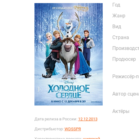
Год
Жанр
Вид
Страна
Производс
Продюсер
Режиссёр-
Автор сцен
Актёры
Дата релиза в России:
12.12.2013
Дистрибьютор:
WDSSPR
Характеристика проката:
широкий