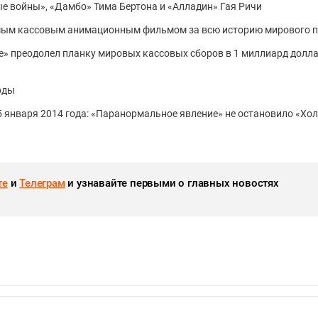
ые войны», «Дамбо» Тима Бертона и «Алладин» Гая Ричи
амым кассовым анимационным фильмом за всю историю мирового 
» преодолел планку мировых кассовых сборов в 1 миллиард долл
рды
 5 января 2014 года: «Паранормальное явление» не остановило «Хо
те
и
Телеграм
и узнавайте первыми о главных новостях