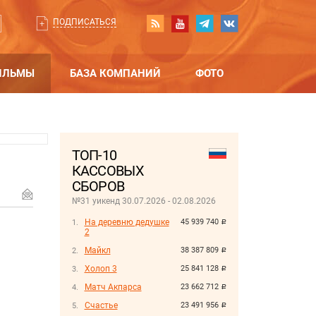
ПОДПИСАТЬСЯ
ИЛЬМЫ
БАЗА КОМПАНИЙ
ФОТО
ТОП-10
КАССОВЫХ
СБОРОВ
№31 уикенд 30.07.2026 - 02.08.2026
На деревню дедушке
45 939 740
руб.
2
Майкл
38 387 809
руб.
Холоп 3
25 841 128
руб.
Матч Акпарса
23 662 712
руб.
Счастье
23 491 956
руб.