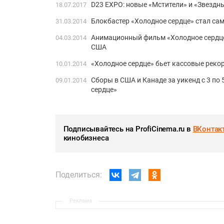
D23 EXPO: новые «Мстители» и «Звездн
18.07.2017
Блокбастер «Холодное сердце» стал с
31.03.2014
Анимационный фильм «Холодное сердце
04.03.2014
США
«Холодное сердце» бьет кассовые реко
10.01.2014
Сборы в США и Канаде за уикенд с 3 по
09.01.2014
сердце»
Подписывайтесь на ProfiCinema.ru в
ВКонтак
кинобизнеса
Поделиться:
Реклама