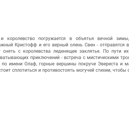
 и королевство погружается в объятья вечной зимы
ажный Кристофф и его верный олень Свен - отправятся в
 снять с королевства леденящее заклятье. По пути и
хватывающих приключений - встреча с мистическими тро
 по имени Олаф, горные вершины покруче Эвереста и м
оит сплотиться и противостоять могучей стихии, чтобы 