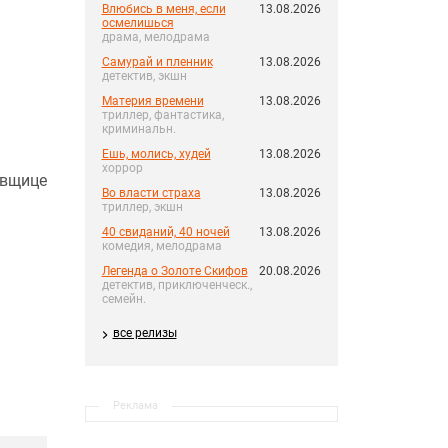
Влюбись в меня, если
13.08.2026
осмелишься
драма, мелодрама
Самурай и пленник
13.08.2026
детектив, экшн
Материя времени
13.08.2026
триллер, фантастика,
криминальн.
Ешь, молись, худей
13.08.2026
хоррор
овщице
Во власти страха
13.08.2026
триллер, экшн
40 свиданий, 40 ночей
13.08.2026
комедия, мелодрама
Легенда о Золоте Скифов
20.08.2026
детектив, приключенческ.,
семейн.
все релизы
Реклама