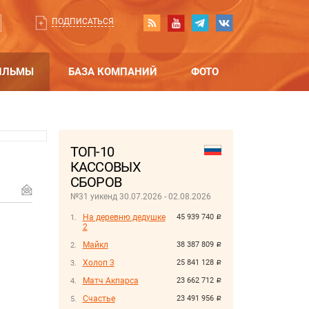
ПОДПИСАТЬСЯ
ИЛЬМЫ
БАЗА КОМПАНИЙ
ФОТО
ТОП-10
КАССОВЫХ
СБОРОВ
№31 уикенд 30.07.2026 - 02.08.2026
На деревню дедушке
45 939 740
руб.
2
Майкл
38 387 809
руб.
Холоп 3
25 841 128
руб.
Матч Акпарса
23 662 712
руб.
Счастье
23 491 956
руб.