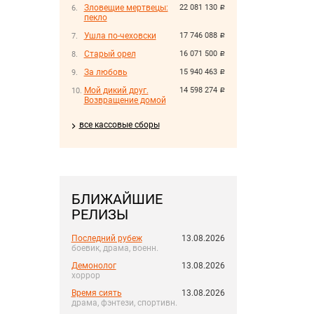
Зловещие мертвецы:
22 081 130
руб.
пекло
Ушла по-чеховски
17 746 088
руб.
Старый орел
16 071 500
руб.
За любовь
15 940 463
руб.
Мой дикий друг.
14 598 274
руб.
Возвращение домой
все кассовые сборы
БЛИЖАЙШИЕ
РЕЛИЗЫ
Последний рубеж
13.08.2026
боевик, драма, военн.
Демонолог
13.08.2026
хоррор
Время сиять
13.08.2026
драма, фэнтези, спортивн.