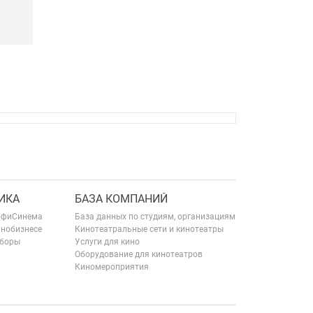
ИКА
БАЗА КОМПАНИЙ
офиСинема
База данных по студиям, организациям
инобизнесе
Кинотеатральные сети и кинотеатры
сборы
Услуги для кино
Оборудование для кинотеатров
Киномероприятия