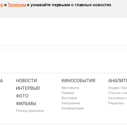
те
и
Телеграм
и узнавайте первыми о главных новостях
А
НОВОСТИ
КИНОСОБЫТИЯ
АНАЛИТ
ИНТЕРВЬЮ
Фестивали
Индекс Пр
Премии
Статьи о к
ФОТО
Выставки
Кассовые 
ФИЛЬМЫ
Кинорынки
Рецензии
Конференции
Релизы фильмов