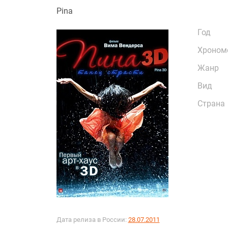
Pina
Год
Хроном
Жанр
Вид
Страна
Дата релиза в России:
28.07.2011