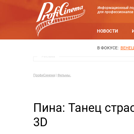
Информационный по
для профессионалов
НОВОСТИ
В ФОКУСЕ:
ВЕНЕЦ
Реклама
ПрофиСинема
Фильмы.
Пина: Танец стра
3D