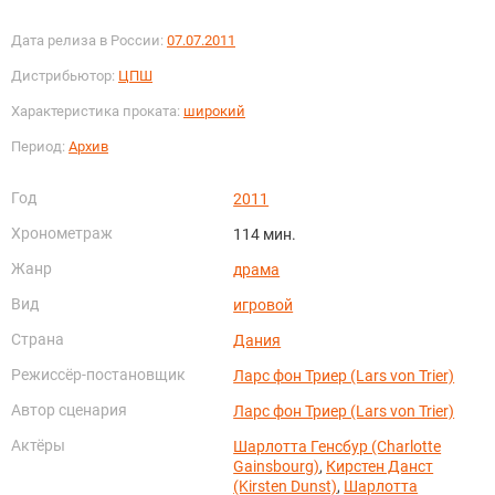
Дата релиза в России:
07.07.2011
Дистрибьютор:
ЦПШ
Характеристика проката:
широкий
Период:
Архив
Год
2011
Хронометраж
114 мин.
Жанр
драма
Вид
игровой
Страна
Дания
Режиссёр-постановщик
Ларс фон Триер (Lars von Trier)
Автор сценария
Ларс фон Триер (Lars von Trier)
Актёры
Шарлотта Генсбур (Charlotte
Gainsbourg)
,
Кирстен Данст
(Kirsten Dunst)
,
Шарлотта