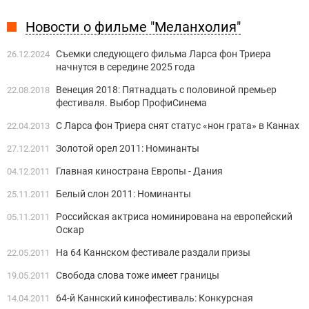
Новости о фильме "Меланхолия"
Съемки следующего фильма Ларса фон Триера
26.12.2024
начнутся в середине 2025 года
Венеция 2018: Пятнадцать с половиной премьер
22.08.2018
фестиваля. Выбор ПрофиСинема
С Ларса фон Триера снят статус «нон грата» в Каннах
22.04.2013
Золотой орел 2011: Номинанты
27.12.2011
Главная кинострана Европы - Дания
04.12.2011
Белый слон 2011: Номинанты
25.11.2011
Российская актриса номинирована на европейский
05.11.2011
Оскар
На 64 Каннском фестивале раздали призы
22.05.2011
Свобода слова тоже имеет границы
19.05.2011
64-й Каннский кинофестиваль: Конкурсная
14.04.2011