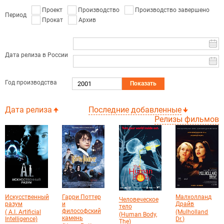
Проект
Производство
Производство завершено
Период
Прокат
Архив
Дата релиза в России
Год производства
Показать
Дата релиза
Последние добавленные
Релизы фильмов
Искусственный
Гарри Поттер
Малхолланд
Человеческое
разум
и
Драйв
тело
философский
( A.I. Artificial
(Mulholland
(Human Body,
камень
Intelligence)
Dr.)
The)