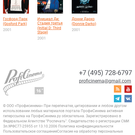
Госфорд Парк
Инициал Ди:
Донни Дарко
Стадия третья
(Gosford Park)
(Donnie Darko)
(Initial D: Third
2001
2001
Stage)
2001
+7 (495) 728-6797
proficinema@gmail.com
© ООО «Профисинема»
При перепечатке, цитировании и любом другом
использовании любых материалов портала
ПрофиСинема активная
гиперссылка на ПрофиСинема.ру обязательна.
Зарегистрировано в
Федеральном Агентстве "Роспечать". Свидетельство о регистрации
СМИ
Эл.№ФС77-25955 от 13.10.2006
Политика конфиденциальности
Пользовательское соглашение
Согласие на обработку персональных