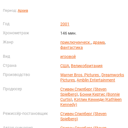
Период:
Архив
Год
2001
Хронометраж
146 мин.
Жанр
приключенческ.
,
драма
,
фантастика
Вид
игровой
Страна
США
,
Великобритания
Производство
Warner Bros. Pictures
,
Dreamworks
Pictures
,
Amblin Entertainment
Продюсер
Стивен Спилберг (Steven
Spielberg)
,
Бонни Кертис (Bonnie
Curtis)
,
Кэтлин Кеннеди (Kathleen
Kennedy)
Режиссёр-постановщик
Стивен Спилберг (Steven
Spielberg)
Автор сценария
Стивен Спилберг (Steven