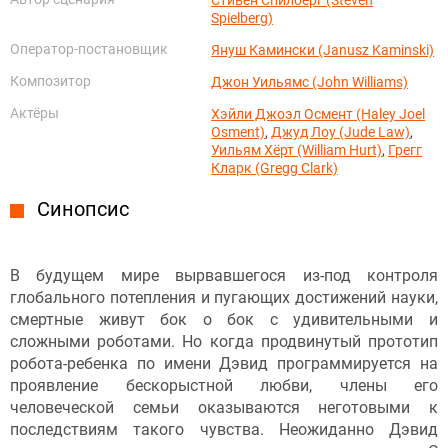
Spielberg)
Оператор-постановщик
Януш Камински (Janusz Kaminski)
Композитор
Джон Уильямс (John Williams)
Актёры
Хэйли Джоэл Осмент (Haley Joel
Osment)
,
Джуд Лоу (Jude Law)
,
Уильям Хёрт (William Hurt)
,
Грегг
Кларк (Gregg Clark)
Синопсис
В будущем мире вырвавшегося из-под контроля
глобального потепления и пугающих достижений науки,
смертные живут бок о бок с удивительными и
сложными роботами. Но когда продвинутый прототип
робота-ребенка по имени Дэвид программируется на
проявление бескорыстной любви, члены его
человеческой семьи оказываются неготовыми к
последствиям такого чувства. Неожиданно Дэвид