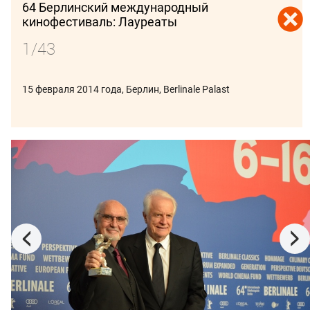
64 Берлинский международный
кинофестиваль: Лауреаты
1/43
15 февраля 2014 года, Берлин, Berlinale Palast
ПОДПИСАТЬСЯ
В ФОКУСЕ:
ВЕНЕЦИЯ 2026
СПБМКФ 2026
ПИТЧИНГИ
КИНОБИЗНЕС
26 мая, Москва, отель Artcourt
23 мая 2026 года, Канны
Белый слон 2025:
Канны 2026:
награждение
церемония
лауреатов
награждения