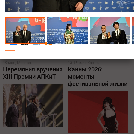
Поделиться:
Все новости о премии Белый слон
Все новости о Каннском
кинофестивале
19 мая, Москва
13-15 мая, Канны
Церемония вручения
Канны 2026:
XIII Премии АПКиТ
моменты
фестивальной жизни