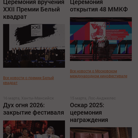
Церемония вручения
Церемония
XXII Премии Белый
открытия 48 ММКФ
квадрат
Все новости о Московском
международном кинофестивале
Все новости о премии Белый
квадрат
16 марта, Ханты-Мансийск
15 марта, Лос-Анджелес
Дух огня 2026:
Оскар 2025:
закрытие фестиваля
церемония
награждения