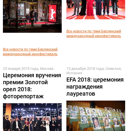
Все новости по теме Берлинский
международный кинофестиваль
Все новости по теме Берлинский
международный кинофестиваль
25 января 2019 года, Москва
15 декабря 2018 года, Севилья,
Испания
Церемония вручения
EFA 2018: церемония
премии Золотой
награждения
орел 2018:
лауреатов
фоторепортаж