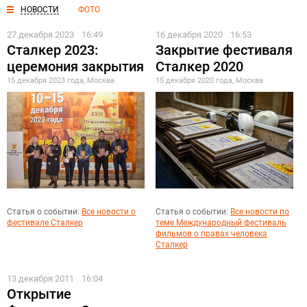
НОВОСТИ
ФОТО
27 декабря 2023
16:49
16 декабря 2020
16:53
Сталкер 2023:
Закрытие фестиваля
церемония закрытия
Сталкер 2020
15 декабря 2023 года, Москва
15 декабря 2020 года, Москва
Статья о событии:
Все новости о
Статья о событии:
Все новости по
фестивале Сталкер
теме Международный фестиваль
фильмов о правах человека
Сталкер
13 декабря 2011
16:04
Открытие