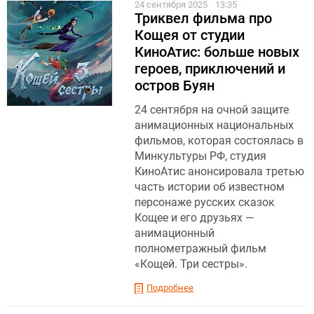
24 сентября 2025
13:35
Триквел фильма про
Кощея от студии
КиноАтис: больше новых
героев, приключений и
остров Буян
24 сентября на очной защите
анимационных национальных
фильмов, которая состоялась в
Минкультуры РФ, студия
КиноАтис анонсировала третью
часть истории об известном
персонаже русских сказок
Кощее и его друзьях —
анимационный
полнометражный фильм
«Кощей. Три сестры».
Подробнее