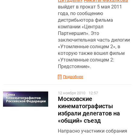
Цитадель»
Никиты Михалкова
выйдет в прокат 5 мая 2011
года, по сообщению
дистрибьютора фильма
компании «Централ
Партнершип». Это
заключительная часть дилогии
«Утомленные солнцем 2», в
которую также вошел фильм
«Утомленные солнцем 2:
Предстояние».
Подробнее
12 ноября 2010
12:57
Московские
кинематографисты
избрали делегатов на
«общий» съезд
Напрасно участники собрания