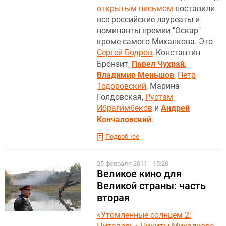
открытым письмом
поставили
все российские лауреаты и
номинанты премии "Оскар"
кроме самого Михалкова. Это
Сергей Бодров
, Константин
Бронзит,
Павел Чухрай
,
Владимир Меньшов
,
Петр
Тодоровский
, Марина
Голдовская,
Рустам
Ибрагимбеков
и
Андрей
Кончаловский
.
Подробнее
25 февраля 2011
15:20
Великое кино для
Великой страны: часть
вторая
«Утомленные солнцем 2: