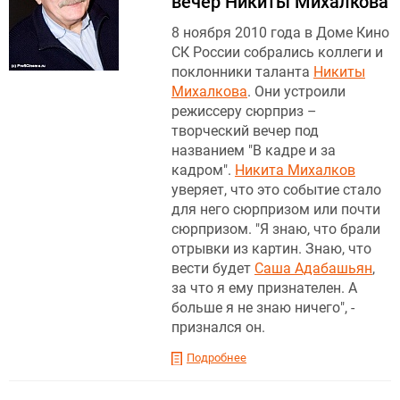
вечер Никиты Михалкова
8 ноября 2010 года в Доме Кино
СК России собрались коллеги и
поклонники таланта
Никиты
Михалкова
. Они устроили
режиссеру сюрприз –
творческий вечер под
названием "В кадре и за
кадром".
Никита Михалков
уверяет, что это событие стало
для него сюрпризом или почти
сюрпризом. "Я знаю, что брали
отрывки из картин. Знаю, что
вести будет
Саша Адабашьян
,
за что я ему признателен. А
больше я не знаю ничего", -
признался он.
Подробнее