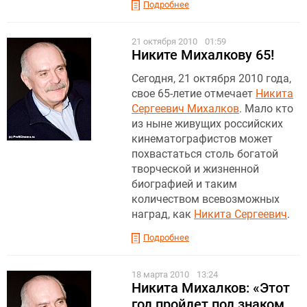
Подробнее
21 октября 2010
01:59
Никите Михалкову 65!
Сегодня, 21 октября 2010 года,
свое 65-летие отмечает
Никита
Сергеевич Михалков
. Мало кто
из ныне живущих российских
кинематографистов может
похвастаться столь богатой
творческой и жизненной
биографией и таким
количеством всевозможных
наград, как
Никита Сергеевич
.
Подробнее
18 марта 2010
13:24
Никита Михалков: «Этот
год пройдет под знаком