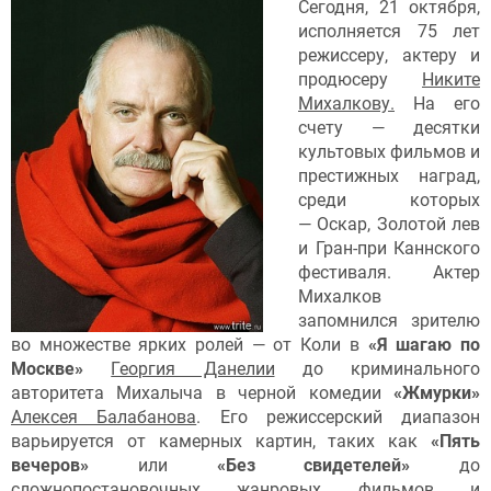
Сегодня, 21 октября,
исполняется 75 лет
режиссеру, актеру и
продюсеру
Никите
Михалкову.
На его
счету — десятки
культовых фильмов и
престижных наград,
среди которых
— Оскар, Золотой лев
и Гран-при Каннского
фестиваля. Актер
Михалков
запомнился зрителю
во множестве ярких ролей — от Коли в
«Я шагаю по
Москве»
Георгия Данелии
до криминального
авторитета Михалыча в черной комедии
«Жмурки»
Алексея Балабанова
. Его режиссерский диапазон
варьируется от камерных картин, таких как
«Пять
вечеров»
или
«Без свидетелей»
до
сложнопостановочных жанровых фильмов и