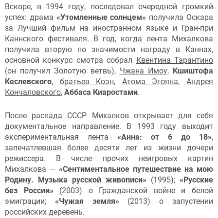
Вскоре, в 1994 году, последовал очередной громкий
успех: драма
«Утомленные солнцем»
получила Оскара
за Лучший фильм на иностранном языке и Гран-при
Каннского фестиваля. В год, когда лента Михалкова
получила вторую по значимости награду в Каннах,
основной конкурс смотра собрал
Квентина Тарантино
(он получил Золотую ветвь),
Чжана Имоу
,
Кшиштофа
Кеслевского
,
братьев Коэн
,
Атома Эгояна
,
Андрея
Кончаловского
,
Аббаса Киаростами
.
После распада СССР Михалков открывает для себя
документальное направление. В 1993 году выходит
экспериментальная лента
«Анна: от 6 до 18»
,
запечатлевшая более десяти лет из жизни дочери
режиссера. В числе прочих неигровых картин
Михалкова —
«Сентиментальное путешествие на мою
Родину. Музыка русской живописи»
(1995);
«Русские
без России»
(2003) о Гражданской войне и белой
эмиграции;
«Чужая земля»
(2013) о запустении
российских деревень.