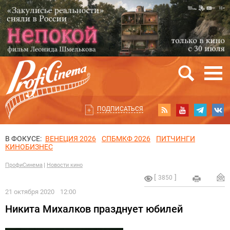
ПОДПИСАТЬСЯ
В ФОКУСЕ:
ВЕНЕЦИЯ 2026
СПБМКФ 2026
ПИТЧИНГИ
КИНОБИЗНЕС
ПрофиСинема
Новости кино
3850
21 октября 2020
12:00
Никита Михалков празднует юбилей