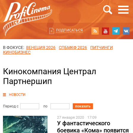
ПОДПИСАТЬСЯ
В ФОКУСЕ:
ВЕНЕЦИЯ 2026
СПБМКФ 2026
ПИТЧИНГИ
КИНОБИЗНЕС
Кинокомпания Централ
Партнершип
НОВОСТИ
Период с
по
показать
27 января 2020
17:09
У фантастического
боевика «Кома» появится