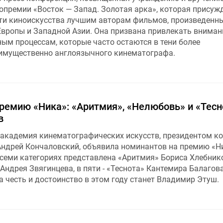
премии «Восток — Запад. Золотая арка», которая присужд
ти киноискусства лучшим авторам фильмов, произведенны
Европы и Западной Азии. Она призвана привлекать вниман
ым процессам, которые часто остаются в тени более
имущественно англоязычного кинематографа.
емию «Ника»: «Аритмия», «Нелюбовь» и «Тесно
в
 академия кинематографических искусств, президентом к
Андрей Кончаловский, объявила номинантов на премию «Н
 семи категориях представлена «Аритмия» Бориса Хлебнико
Андрея Звягинцева, в пяти - «Теснота» Кантемира Балагова
 честь и достоинство в этом году станет Владимир Этуш.