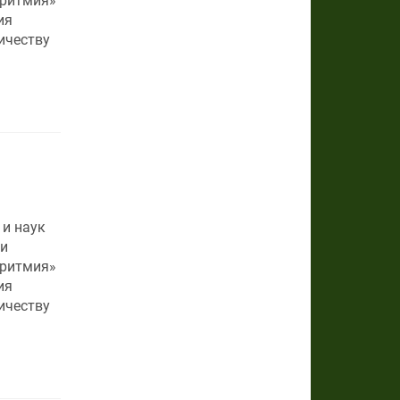
Аритмия»
ия
ичеству
 и наук
и
Аритмия»
ия
ичеству