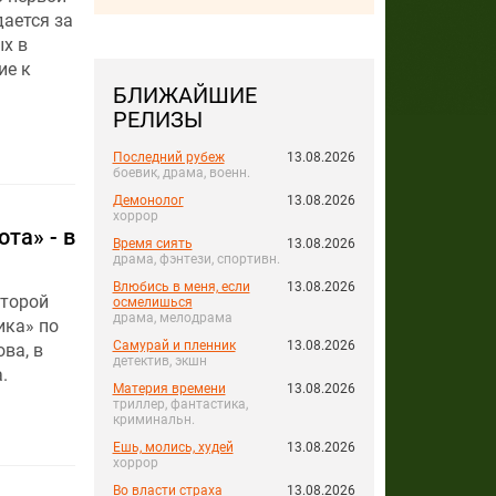
ается за
х в
ие к
БЛИЖАЙШИЕ
РЕЛИЗЫ
Последний рубеж
13.08.2026
боевик, драма, военн.
Демонолог
13.08.2026
хоррор
та» - в
Время сиять
13.08.2026
драма, фэнтези, спортивн.
Влюбись в меня, если
13.08.2026
оторой
осмелишься
драма, мелодрама
ика» по
Самурай и пленник
13.08.2026
ва, в
детектив, экшн
.
Материя времени
13.08.2026
триллер, фантастика,
криминальн.
Ешь, молись, худей
13.08.2026
хоррор
Во власти страха
13.08.2026