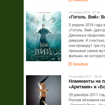
14 января 2018
07:44
«Гоголь. Вий»: 
5 апреля 2018 года 
«Гоголь. Вий » (дис
Диканька продолжаю
девушек. К счастью
они проведут три ст
призывая самое жут
фильма, из которог
Подробнее
29 декабря 2017
08:44
Номинанты на пр
«Аритмия» и «Б
28 декабря 2017 го
России объявила но