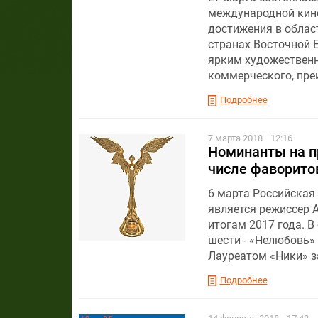
международной кино
достижения в облас
странах Восточной 
ярким художественн
коммерческого, пре
Подробнее
7 марта 2018
12:16
Номинанты на пр
числе фаворито
6 марта Российская
является режиссер 
итогам 2017 года. В
шести - «Нелюбовь» 
Лауреатом «Ники» за
Подробнее