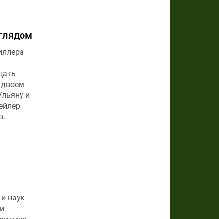
зглядом
иллера
е
цать
Вдвоем
Ульяну и
ейлер
в.
 и наук
и