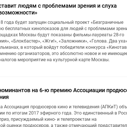
ставит людям с проблемами зрения и слуха
возможности»
018 года будет запущен социальный проект «Безграничные
ию бесплатных кинопоказов для людей с проблемами зрен
лощадках Москвы будут показаны фильмы-лауреаты 28-го
ия», «Блокбастер», «Жги!», «Заложники», «Голова. Два уха»
альманах, в который войдут победители конкурса «Кинотав
 мнению организаторов, это абсолютно новое и не имеющее
налогов мероприятие на культурной карте Москвы.
номинантов на 6-ю премию Ассоциации продюс
ния
да Ассоциация продюсеров кино и телевидения (АПКиТ) об
ии по итогам 2017 эфирного года. Это единственный в Рос
риз, присуждаемый кино- и телепроектам на
ой оценки продюсеров, а также отмечающий представител