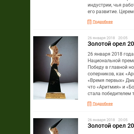
индустрии, чья раб
его развитие. Церем
Подробнее
26 января 2018
20:05
Золотой орел 20
26 января 2018 год
Национальной преми
Победу в главной н
соперников, как «А
«Время первых» Дми
что «Аритмия» и «Б
стала победителем т
Подробнее
26 января 2018
20:05
Золотой орел 20