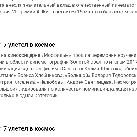
ота внесла значительный вклад в отечественный кинематог
ония VI Премии АПКиТ состоится 15 марта в банкетном за
17 улетел в космос
а на киноконцерне «Мосфильм» прошла церемония вручени
и в области кинематографии Золотой орел по итогам 2017
оминации одержал фильм «Салют-7» Клима Шипенко, обойд
ритмия» Бориса Хлебникова, «Большой» Валерия Тодоровск
трия Киселева, «Нелюбовь» Андрея Звягинцева. Несмотря 
ольшой» лидировали по количеству номинаций, каждая из 
олько в одной категории.
17 улетел в космос