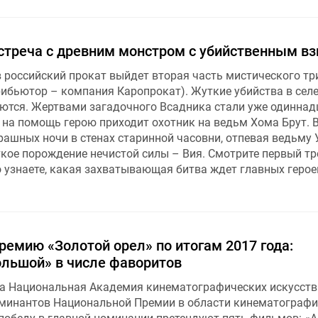
Встреча с древним монстром с убийственным в
в российский прокат выйдет вторая часть мистического тр
трибьютор – компания Каропрокат). Жуткие убийства в сел
тся. Жертвами загадочного Всадника стали уже одиннад
, на помощь герою приходит охотник на ведьм Хома Брут. 
рашных ночи в стенах старинной часовни, отпевая ведьму 
кое порождение нечистой силы – Вия. Смотрите первый тр
о узнаете, какая захватывающая битва ждет главных герое
емию «Золотой орел» по итогам 2017 года:
ольшой» в числе фаворитов
да Национальная Академия кинематографических искусств
минантов Национальной Премии в области кинематографи