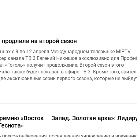
 продлили на второй сезон
ннах с 9 по 12 апреля Международном телерынке MIPTV
ер канала ТВ 3 Евгений Никишов эксклюзивно для Проф
ал «Гоголь» получит продолжение. Второй сезон этого
ала также будет показан в эфире ТВ 3. Кроме того, зрител
ве эксклюзивные серии первого сезона, которые не выйду
ремию «Восток — Запад. Золотая арка»: Лидир
Теснота»
ь пресс-конференция, посвященная учреждению и вручени