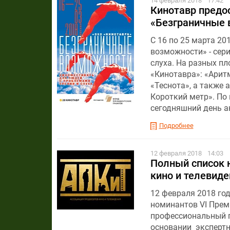
14 февраля 2018
17:42
Кинотавр предо
«Безграничные 
С 16 по 25 марта 2
возможности» - сер
слуха. На разных п
«Кинотавра»: «Аритм
«Теснота», а также 
Короткий метр». По
сегодняшний день а
Подробнее
12 февраля 2018
14:03
Полный список 
кино и телевиде
12 февраля 2018 го
номинантов VI Прем
профессиональный п
основании экспертн