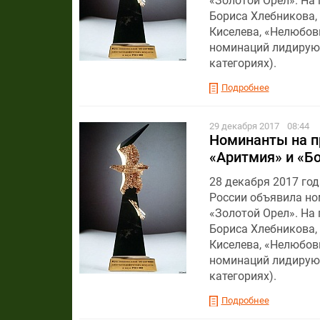
«Золотой Орел». На
Бориса Хлебникова,
Киселева, «Нелюбов
номинаций лидируют
категориях).
Подробнее
29 декабря 2017
08:44
Номинанты на пр
«Аритмия» и «Б
28 декабря 2017 го
России объявила но
«Золотой Орел». На
Бориса Хлебникова,
Киселева, «Нелюбов
номинаций лидируют
категориях).
Подробнее