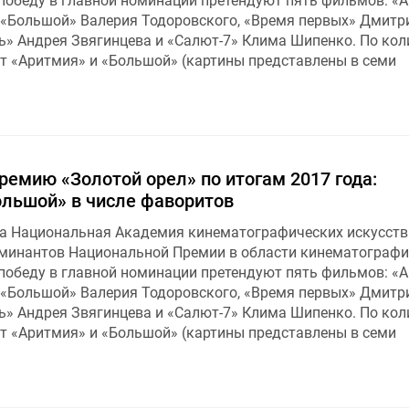
 победу в главной номинации претендуют пять фильмов: «
 «Большой» Валерия Тодоровского, «Время первых» Дмитр
ь» Андрея Звягинцева и «Салют-7» Клима Шипенко. По кол
 «Аритмия» и «Большой» (картины представлены в семи
емию «Золотой орел» по итогам 2017 года:
ольшой» в числе фаворитов
да Национальная Академия кинематографических искусств
минантов Национальной Премии в области кинематографи
 победу в главной номинации претендуют пять фильмов: «
 «Большой» Валерия Тодоровского, «Время первых» Дмитр
ь» Андрея Звягинцева и «Салют-7» Клима Шипенко. По кол
 «Аритмия» и «Большой» (картины представлены в семи