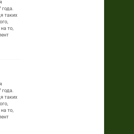
я
 года.
я таких
ого,
на то,
лент
я
 года.
я таких
ого,
на то,
лент