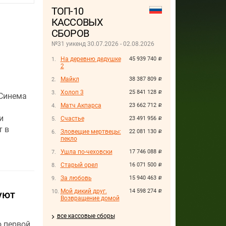
ТОП-10
КАССОВЫХ
СБОРОВ
№31 уикенд 30.07.2026 - 02.08.2026
На деревню дедушке
45 939 740
руб.
2
Майкл
38 387 809
руб.
Холоп 3
25 841 128
руб.
иСинема
Матч Акпарса
23 662 712
руб.
и
Счастье
23 491 956
руб.
т в
Зловещие мертвецы:
22 081 130
руб.
пекло
Ушла по-чеховски
17 746 088
руб.
Старый орел
16 071 500
руб.
За любовь
15 940 463
руб.
Мой дикий друг.
14 598 274
уют
руб.
Возвращение домой
все кассовые сборы
ю первой