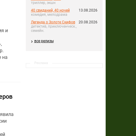
триллер, экшн
40 свиданий, 40 ночей
13.08.2026
комедия, мелодрама
Легенда о Золоте Скифов
20.08.2026
детектив, приключенческ.,
ия и
семейн.
все релизы
,
р.
 на
Реклама
еров
ъявила
сии
ей