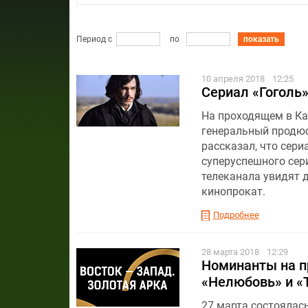
Период с
по
показать
10 апреля 2018
12:25
Сериал «Гоголь»
На проходящем в Ка
генеральный продюс
рассказал, что сери
суперуспешного сери
телеканала увидят д
кинопрокат.
Подробнее
28 марта 2018
12:29
Номинанты на п
«Нелюбовь» и «
27 марта состоялас