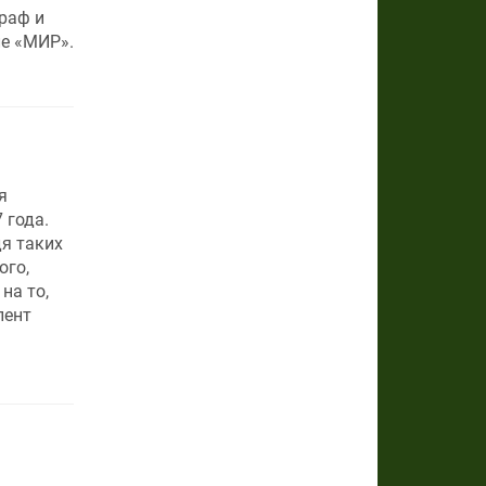
раф и
ле «МИР».
я
 года.
я таких
ого,
на то,
лент