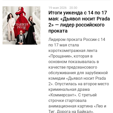
19 мая 2026
20:30
Итоги уикенда с 14 по 17
мая: «Дьявол носит Prada
2» — лидер российского
проката
Лидером проката России с 14
по 17 мая стала
короткометражная лента
«Прощание», которая в
основном показывалась в
качестве предсеансового
обслуживания для зарубежной
комедии «Дьявол носит Prada
2». Опустилась на второе место
криминальная драма
«Коммерсант». С третьей
строчки стартовала
анимационная картина «Лео и
Тиг. Дорога на Байкал».