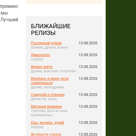
опремию
о мы
 Лучший
БЛИЖАЙШИЕ
РЕЛИЗЫ
Последний рубеж
13.08.2026
боевик, драма, военн.
Демонолог
13.08.2026
хоррор
Время сиять
13.08.2026
драма, фэнтези, спортивн.
Влюбись в меня, если
13.08.2026
осмелишься
драма, мелодрама
Самурай и пленник
13.08.2026
детектив, экшн
Материя времени
13.08.2026
триллер, фантастика,
криминальн.
Ешь, молись, худей
13.08.2026
хоррор
Во власти страха
13.08.2026