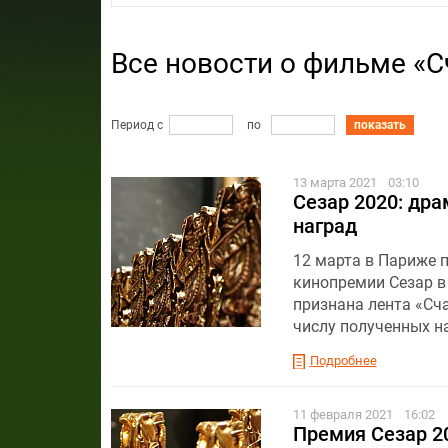
Все новости о фильме «С
Период с
по
показать
13 марта 2021
03:10
Сезар 2020: дра
наград
12 марта в Париже 
кинопремии Сезар в
признана лента «Сч
числу полученных н
Подробнее
11 февраля 2021
16:02
Премия Сезар 2