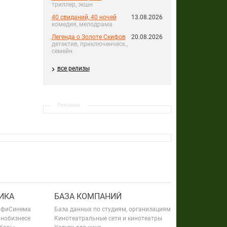
триллер, экшн
40 свиданий, 40 ночей
13.08.2026
комедия, мелодрама
Легенда о Золоте Скифов
20.08.2026
детектив, приключенческ.,
семейн.
все релизы
Реклама
ИКА
БАЗА КОМПАНИЙ
офиСинема
База данных по студиям, организациям
инобизнесе
Кинотеатральные сети и кинотеатры