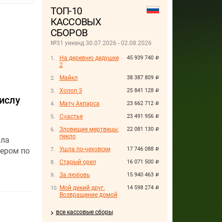
ТОП-10
КАССОВЫХ
СБОРОВ
№31 уикенд 30.07.2026 - 02.08.2026
На деревню дедушке
45 939 740
руб.
2
Майкл
38 387 809
руб.
Холоп 3
25 841 128
руб.
ислу
Матч Акпарса
23 662 712
руб.
Счастье
23 491 956
руб.
Зловещие мертвецы:
22 081 130
руб.
пекло
ыла
Ушла по-чеховски
17 746 088
дером по
руб.
Старый орел
16 071 500
руб.
За любовь
15 940 463
руб.
Мой дикий друг.
14 598 274
руб.
Возвращение домой
все кассовые сборы