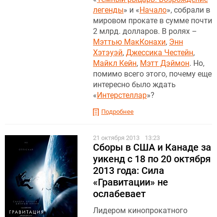
легенды
» и «
Начало
», собрали в
мировом прокате в сумме почти
2 млрд. долларов. В ролях –
Мэттью МакКонахи
,
Энн
Хэтэуэй
,
Джессика Честейн
,
Майкл Кейн
,
Мэтт Дэймон
. Но,
помимо всего этого, почему еще
интересно было ждать
«
Интерстеллар
»?
Подробнее
21 октября 2013
13:23
Сборы в США и Канаде за
уикенд с 18 по 20 октября
2013 года: Сила
«Гравитации» не
ослабевает
Лидером кинопрокатного