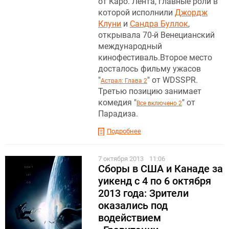
от Каро. Лента, главные роли в
которой исполнили
Джордж
Клуни
и
Сандра Буллок
,
открывала 70-й Венецианский
международный
кинофестиваль.Второе место
досталось фильму ужасов
"
" от WDSSPR.
Астрал: Глава 2
Третью позицию занимает
комедия "
" от
Все включено 2
Парадиза.
Подробнее
7 октября 2013
11:06
Сборы в США и Канаде за
уикенд с 4 по 6 октября
2013 года: Зрители
оказались под
водействием