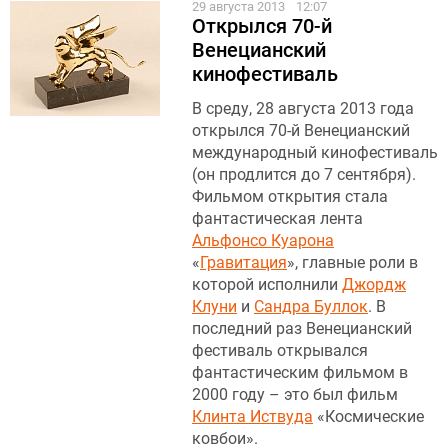
29 августа 2013
12:07
Открылся 70-й
Венецианский
кинофестиваль
В среду, 28 августа 2013 года
открылся 70-й Венецианский
международный кинофестиваль
(он продлится до 7 сентября).
Фильмом открытия стала
фантастическая лента
Альфонсо Куарона
«
Гравитация
», главные роли в
которой исполнили
Джордж
Клуни
и
Сандра Буллок
. В
последний раз Венецианский
фестиваль открывался
фантастическим фильмом в
2000 году – это был фильм
Клинта Иствуда
«Космические
ковбои».