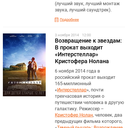
(лучший звук, лучший монтаж
звука, лучший саундтрек).
Подробнее
3 ноября 2014
12:00
Возвращение к звездам:
В прокат выходит
«Интерстеллар»
Кристофера Нолана
6 ноября 2014 года в
российский прокат выходит
165-миллионный
«
Интерстеллар
», почти
трехчасовая история о
путешествии человека в другую
галактику. Режиссер –
Кристофер Нолан
, человек, два
предыдущих фильма которого,
«
Темный рыцарь: Возрождение