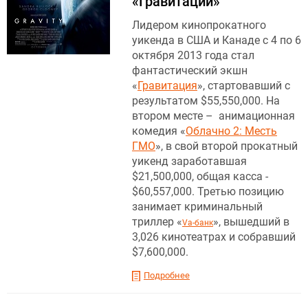
«Гравитации»
Лидером кинопрокатного
уикенда в США и Канаде с 4 по 6
октября 2013 года стал
фантастический экшн
«
Гравитация
», стартовавший с
результатом $55,550,000. На
втором месте – анимационная
комедия «
Облачно 2: Месть
ГМО
», в свой второй прокатный
уикенд заработавшая
$21,500,000, общая касса -
$60,557,000. Третью позицию
занимает криминальный
триллер «
», вышедший в
Va-банк
3,026 кинотеатрах и собравший
$7,600,000.
Подробнее