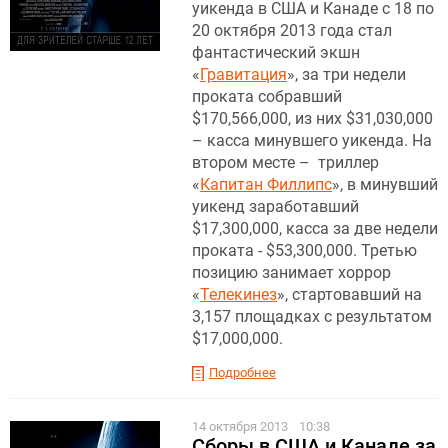
уикенда в США и Канаде с 18 по
20 октября 2013 года стал
фантастический экшн
«
Гравитация
», за три недели
проката собравший
$170,566,000, из них $31,030,000
– касса минувшего уикенда. На
втором месте – триллер
«
Капитан Филлипс
», в минувший
уикенд заработавший
$17,300,000, касса за две недели
проката - $53,300,000. Третью
позицию занимает хоррор
«
Телекинез
», стартовавший на
3,157 площадках с результатом
$17,000,000.
Подробнее
14 октября 2013
10:38
Сборы в США и Канаде за