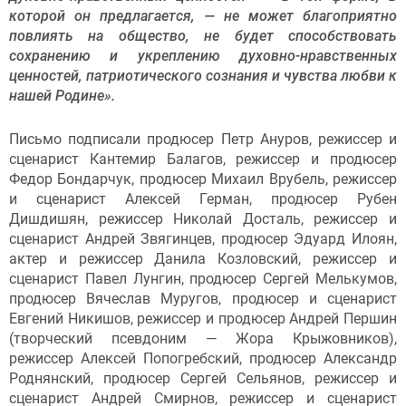
которой он предлагается, — не может благоприятно
повлиять на общество, не будет способствовать
сохранению и укреплению духовно-нравственных
ценностей, патриотического сознания и чувства любви к
нашей Родине
».
Письмо подписали продюсер Петр Ануров, режиссер и
сценарист Кантемир Балагов, режиссер и продюсер
Федор Бондарчук, продюсер Михаил Врубель, режиссер
и сценарист Алексей Герман, продюсер Рубен
Дишдишян, режиссер Николай Досталь, режиссер и
сценарист Андрей Звягинцев, продюсер Эдуард Илоян,
актер и режиссер Данила Козловский, режиссер и
сценарист Павел Лунгин, продюсер Сергей Мелькумов,
продюсер Вячеслав Муругов, продюсер и сценарист
Евгений Никишов, режиссер и продюсер Андрей Першин
(творческий псевдоним — Жора Крыжовников),
режиссер Алексей Попогребский, продюсер Александр
Роднянский, продюсер Сергей Сельянов, режиссер и
сценарист Андрей Смирнов, режиссер и сценарист