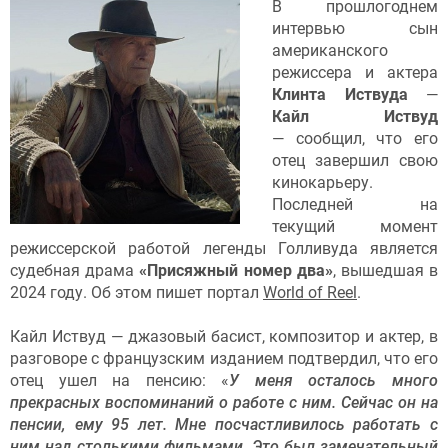
В прошлогоднем
интервью сын
американского
режиссера и актера
Клинта Иствуда
—
Кайл Иствуд
— сообщил, что его
отец завершил свою
кинокарьеру.
Последней на
текущий момент
режиссерской работой легенды Голливуда является
судебная драма
«Присяжный номер два»
, вышедшая в
2024 году. Об этом пишет портал
World of Reel
.
Кайл Иствуд — джазовый басист, композитор и актер, в
разговоре с французским изданием подтвердил, что его
отец ушел на пенсию: «
У меня осталось много
прекрасных воспоминаний о работе с ним. Сейчас он на
пенсии, ему 95 лет. Мне посчастливилось работать с
ним над столькими фильмами. Это был замечательный