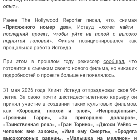
опыт
».
Ранее The Hollywood Reporter писал, что, снимая
«Присяжного номер два»
, Иствуд «
хотел найти
последний проект, чтобы уйти на покой с высоко
поднятой головой
». Фильм позиционировался как
прощальная работа Иствуда.
При этом в прошлом году режиссер
сообщал
, что
готовится к съемкам своего нового фильма, но никаких
подробностей о проекте больше не появлялось.
31 мая 2026 года Клинт Иствуд отпраздновал свое 96-
летие. За свою почти шестидесятилетнюю карьеру он
принял участие в создании таких культовых фильмов,
как
«Хороший, плохой и злой», «Непрощённый»,
«Грязный Гарри», «За пригоршню долларов»,
«Таинственная река», «Гран Торино», «Джоси Уэйлс —
человек вне закона», «Имя ему Смерть», «Бродяга
высокогорных равнин», «Малышка на миллион»
и