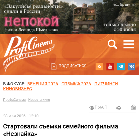
ПОДПИСАТЬСЯ
В ФОКУСЕ:
ВЕНЕЦИЯ 2026
СПБМКФ 2026
ПИТЧИНГИ
КИНОБИЗНЕС
ПрофиСинема
Новости кино
666
28 мая 2026
12:10
Стартовали съемки семейного фильма
«Незнайка»