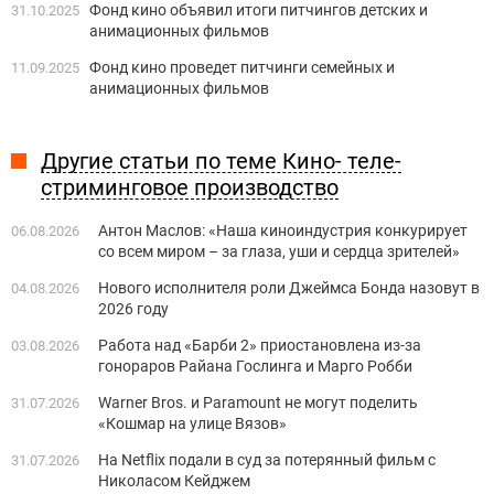
Фонд кино объявил итоги питчингов детских и
31.10.2025
анимационных фильмов
Фонд кино проведет питчинги семейных и
11.09.2025
анимационных фильмов
Другие статьи по теме Кино- теле-
стриминговое производство
Антон Маслов: «Наша киноиндустрия конкурирует
06.08.2026
со всем миром – за глаза, уши и сердца зрителей»
Нового исполнителя роли Джеймса Бонда назовут в
04.08.2026
2026 году
Работа над «Барби 2» приостановлена из-за
03.08.2026
гонораров Райана Гослинга и Марго Робби
Warner Bros. и Paramount не могут поделить
31.07.2026
«Кошмар на улице Вязов»
На Netflix подали в суд за потерянный фильм с
31.07.2026
Николасом Кейджем