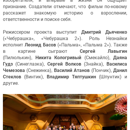
изобретателя, и впервые в жизни он ощущает
признание. Создатели отмечают, что фильм по-новому
расскажет знакомую историю о взрослении,
ответственности и поиске себя.
Режиссером проекта выступит
Дмитрий Дьяченко
(«Чебурашка», «Чебурашка 2»). Роль Незнайки
исполнит
Леонид Басов
(«Пальма», «Пальма 2»). Также
в картине сыграют
Сергей Лавыгин
(Пилюлькин),
Никита Кологривый
(Смекайло),
Даяна
Гудз
(Синеглазка),
Сергей Волков
(Знайка),
Василиса
Чемезова
(Снежинка),
Василий Атанов
(Пончик),
Данил
Стеклов
(Винтик),
Владимир Тяптушкин
(Шпунтик) и
другие.