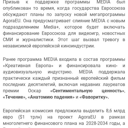
Призыв к поддержке программы MEDIA был
опубликован то время, когда государства Евросоюза
обсуждают планы по запуску новой мегапрограммы
AgoraEU. Она предусматривает слияние MEDIA с новым
подразделением Media+, которое будет включать
финансирование Евросоюза для видеоигр, новостных
СМИ и журналистики. Этот шаг вызвал тревогу в
независимой европейской киноиндустрии.
Ранее программа MEDIA входила в состав программы
«Креативная Европа» и финансировала кино- и
аудиовизуальную индустрию. MEDIA поддержала
практически каждый признанный европейский фильм
последних десятилетий, включая недавних лауреатов
премии Оскар
«Сентиментальную ценность»
,
«Течение», «Анатомию падения»
и
«Фаворитку».
Европейская комиссия предложила выделить 8,6 млрд
евро ($1 трлн) на проект AgoraEU в рамках
многолетнего финансового плана на 2028-2034 годы, а