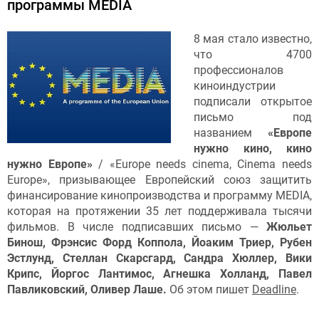
программы MEDIA
8 мая стало известно,
что 4700
профессионалов
киноиндустрии
подписали открытое
письмо под
названием
«Европе
нужно кино, кино
нужно Европе»
/ «Europe needs cinema, Cinema needs
Europe», призывающее Европейский союз защитить
финансирование кинопроизводства и программу MEDIA,
которая на протяжении 35 лет поддерживала тысячи
фильмов. В числе подписавших письмо —
Жюльет
Бинош, Фрэнсис Форд Коппола, Йоаким Триер, Рубен
Эстлунд, Стеллан Скарсгард, Сандра Хюллер, Вики
Крипс, Йоргос Лантимос, Агнешка Холланд, Павел
Павликовский, Оливер Лаше.
Об этом пишет
Deadline
.