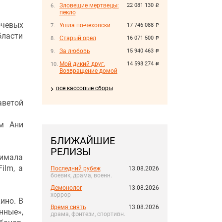
Зловещие мертвецы:
22 081 130
руб.
пекло
ючевых
Ушла по-чеховски
17 746 088
руб.
бласти
Старый орел
16 071 500
руб.
За любовь
15 940 463
руб.
Мой дикий друг.
14 598 274
руб.
:
Возвращение домой
все кассовые сборы
ветой
ем Ани
БЛИЖАЙШИЕ
РЕЛИЗЫ
нимала
ilm, а
Последний рубеж
13.08.2026
боевик, драма, военн.
Демонолог
13.08.2026
хоррор
ино. В
Время сиять
13.08.2026
нные»,
драма, фэнтези, спортивн.