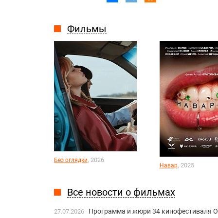
Фильмы
, 2026
Без оглядки
, 2025
Навар
Все новости о фильмах
Программа и жюри 34 кинофестиваля О
27.07.2026