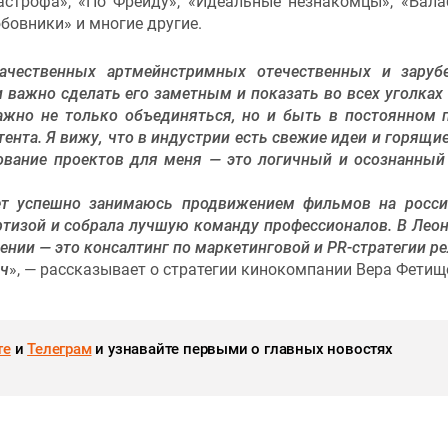
астрофа», «По Фрейду», «Идеальные незнакомцы», «Бала
бовники» и многие другие.
качественных артмейнстримных отечественных и зару
 и важно сделать его заметным и показать во всех уголках
ажно не только объединяться, но и быть в постоянном 
ента. Я вижу, что в индустрии есть свежие идеи и горящие
ование проектов для меня — это логичный и осознанный
ет успешно занимаюсь продвижением фильмов на росс
ертизой и собрала лучшую команду профессионалов. В Леон
нии — это консалтинг по маркетинговой и PR-стратегии ре
юч
», — рассказывает о стратегии кинокомпании Вера Фетищ
те
и
Телеграм
и узнавайте первыми о главных новостях