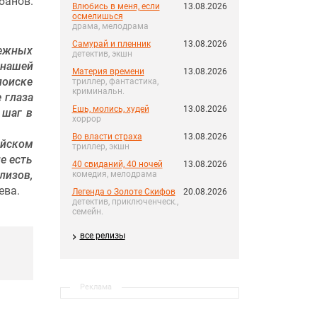
банов.
Влюбись в меня, если
13.08.2026
осмелишься
драма, мелодрама
Самурай и пленник
13.08.2026
бежных
детектив, экшн
 нашей
Материя времени
13.08.2026
поиске
триллер, фантастика,
криминальн.
 глаза
Ешь, молись, худей
13.08.2026
 шаг в
хоррор
Во власти страха
13.08.2026
ийском
триллер, экшн
е есть
40 свиданий, 40 ночей
13.08.2026
лизов,
комедия, мелодрама
ева.
Легенда о Золоте Скифов
20.08.2026
детектив, приключенческ.,
семейн.
все релизы
Реклама