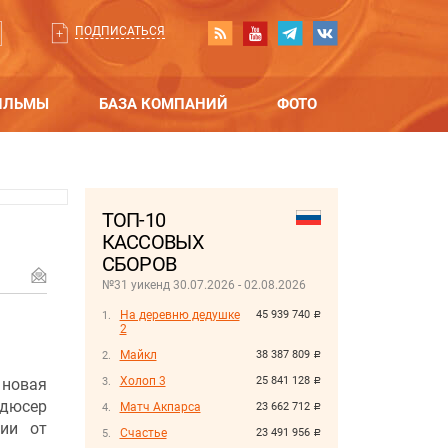
ПОДПИСАТЬСЯ
ИЛЬМЫ
БАЗА КОМПАНИЙ
ФОТО
ТОП-10
КАССОВЫХ
СБОРОВ
№31 уикенд 30.07.2026 - 02.08.2026
На деревню дедушке
45 939 740
руб.
2
Майкл
38 387 809
руб.
Холоп 3
25 841 128
новая
руб.
одюсер
Матч Акпарса
23 662 712
руб.
рии от
Счастье
23 491 956
руб.