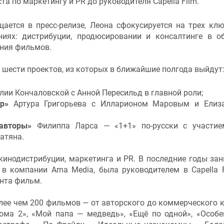
та по маркетингу и PR до руководителя Capella Film.
щается в пресс-релизе, Леона сфокусируется на трех кл
ниях: дистрибуции, продюсировании и консалтинге в о
ния фильмов.
 шести проектов, из которых в ближайшие полгода выйдут
лии Кончаловской с Анной Пересильд в главной роли;
р»
Артура Григорьева с Илларионом Маровым и Елиза
оавторы»
Филиппа Ларса —
«1+1» по-русски с участи
атяна.
кинодистрибуции, маркетинга и PR. В последние годы за
в компании Arna Media, была руководителем в Capella F
нта фильм.
олее чем 200 фильмов — от авторского до коммерческого к
ома 2», «Мой папа — медведь», «Ещё по одной», «Особе