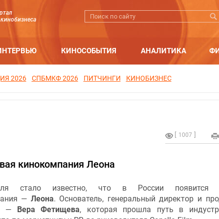
ртал
 кинобизнеса
ИНТЕРВЬЮ
КИНОСОБЫТИЯ
АНАЛИТИКА
Ф
ИЯ 2026
СПБМКФ 2026
ПИТЧИНГИ
КИНОБИЗНЕС
1007
овая кинокомпания Леона
ля стало известно, что в России появится 
пания —
Леона
. Основатель, генеральный директор и пр
ии —
Вера Фетищева
, которая прошла путь в индуст