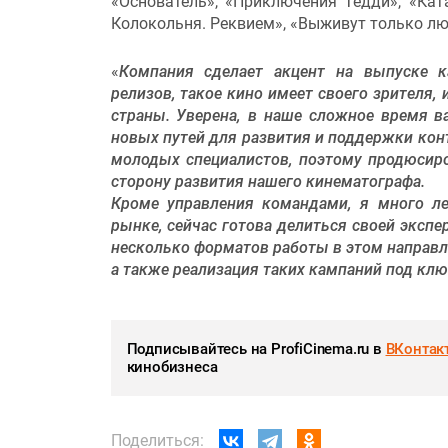
«Основатель», «Приключения Тедди», «Кат
Колокольня. Реквием», «Выживут только лю
«
Компания сделает акцент на выпуске 
релизов, такое кино имеет своего зрителя,
страны. Уверена, в наше сложное время в
новых путей для развития и поддержки конт
молодых специалистов, поэтому продюсир
сторону развития нашего кинематографа.
Кроме управления командами, я много л
рынке, сейчас готова делиться своей эксп
несколько форматов работы в этом направле
а также реализация таких кампаний под кл
Подписывайтесь на ProfiCinema.ru в
ВКонтак
кинобизнеса
Поделиться: