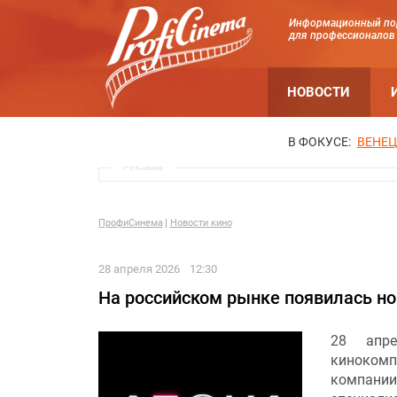
Информационный по
для профессионалов
НОВОСТИ
В ФОКУСЕ:
ВЕНЕЦ
Реклама
ПрофиСинема
Новости кино
28 апреля 2026
12:30
На российском рынке появилась н
28 апре
киноком
компан