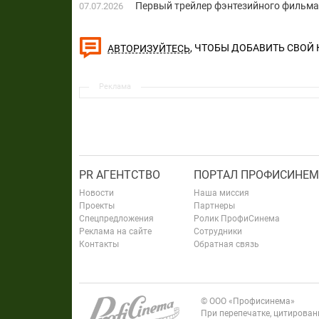
Первый трейлер фэнтезийного фильма
07.07.2026
, ЧТОБЫ ДОБАВИТЬ СВОЙ
АВТОРИЗУЙТЕСЬ
Реклама
PR АГЕНТСТВО
ПОРТАЛ ПРОФИСИНЕМ
Новости
Наша миссия
Проекты
Партнеры
Спецпредложения
Ролик ПрофиСинема
Реклама на сайте
Сотрудники
Контакты
Обратная связь
© ООО «Профисинема»
При перепечатке, цитирова