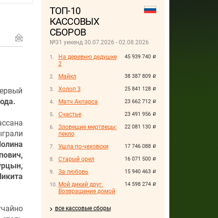
ТОП-10
КАССОВЫХ
СБОРОВ
№31 уикенд 30.07.2026 - 02.08.2026
На деревню дедушке
45 939 740
руб.
2
Майкл
38 387 809
руб.
Холоп 3
25 841 128
первый
руб.
ода.
Матч Акпарса
23 662 712
руб.
Счастье
23 491 956
руб.
ссана
Зловещие мертвецы:
22 081 130
руб.
ыграли
пекло
олина
Ушла по-чеховски
17 746 088
руб.
ович,
Старый орел
16 071 500
руб.
урцын,
За любовь
15 940 463
руб.
Никита
Мой дикий друг.
14 598 274
руб.
Возвращение домой
учайно
все кассовые сборы