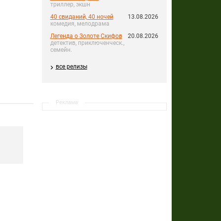
триллер, экшн
40 свиданий, 40 ночей
13.08.2026
комедия, мелодрама
Легенда о Золоте Скифов
20.08.2026
детектив, приключенческ.,
семейн.
все релизы
Реклама