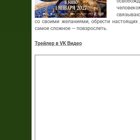
освобожд
человек
связывают
со своими желаниями, обрести настоящих 
самое сложное — повзрослеть.
Трейлер в VK Видео