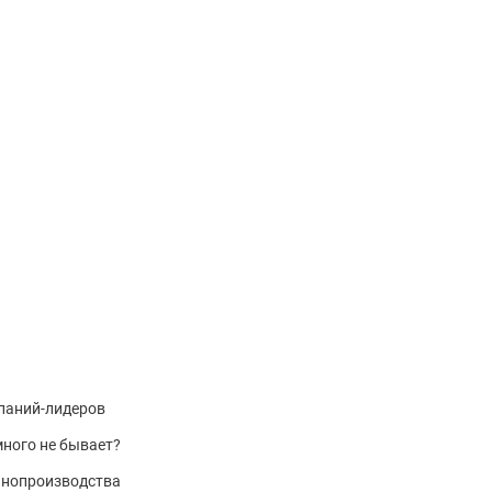
паний-лидеров
много не бывает?
инопроизводства