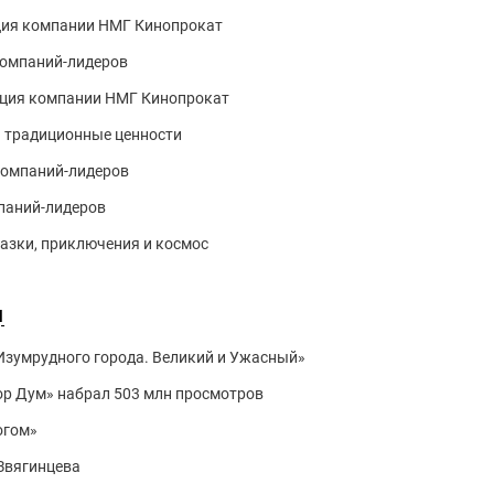
ация компании НМГ Кинопрокат
компаний-лидеров
тация компании НМГ Кинопрокат
и традиционные ценности
компаний-лидеров
паний-лидеров
казки, приключения и космос
ы
Изумрудного города. Великий и Ужасный»
ор Дум» набрал 503 млн просмотров
огом»
Звягинцева