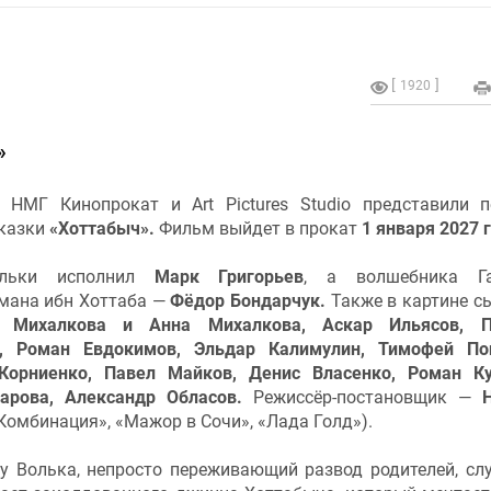
1920
»
 НМГ Кинопрокат и Art Pictures Studio представили 
сказки
«Хоттабыч».
Фильм выйдет в прокат
1 января 2027 г
ольки исполнил
Марк Григорьев
, а волшебника Га
мана ибн Хоттаба —
Фёдор Бондарчук.
Также в картине с
 Михалкова и Анна Михалкова, Аскар Ильясов, П
, Роман Евдокимов, Эльдар Калимулин, Тимофей Поп
Корниенко, Павел Майков, Денис Власенко, Роман К
арова, Александр Обласов.
Режиссёр-постановщик —
Комбинация», «Мажор в Сочи», «Лада Голд»).
у Волька, непросто переживающий развод родителей, сл