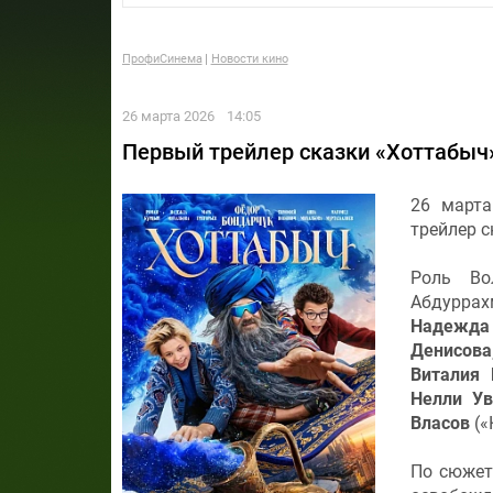
ПрофиСинема
Новости кино
26 марта 2026
14:05
Первый трейлер сказки «Хоттабыч
26 марта
трейлер 
Роль В
Абдуррах
Надежда
Денисова
Виталия 
Нелли Ув
Власов
(«
По сюжет