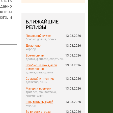
 стать
данно
раться
ого, и
БЛИЖАЙШИЕ
РЕЛИЗЫ
Последний рубеж
13.08.2026
боевик, драма, военн.
Демонолог
13.08.2026
хоррор
Время сиять
13.08.2026
драма, фэнтези, спортивн.
Влюбись в меня, если
13.08.2026
осмелишься
драма, мелодрама
Самурай и пленник
13.08.2026
детектив, экшн
Материя времени
13.08.2026
триллер, фантастика,
криминальн.
Ешь, молись, худей
13.08.2026
хоррор
Во власти страха
13.08.2026