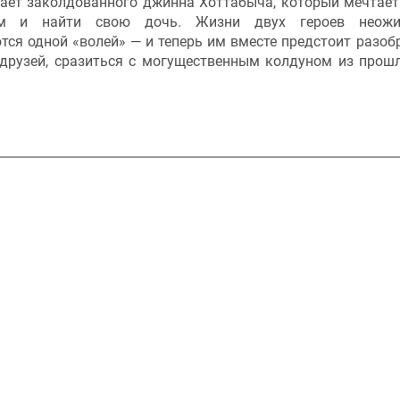
ает заколдованного джинна Хоттабыча, который мечтает
ом и найти свою дочь. Жизни двух героев неожи
ся одной «волей» — и теперь им вместе предстоит разоб
друзей, сразиться с могущественным колдуном из прошл